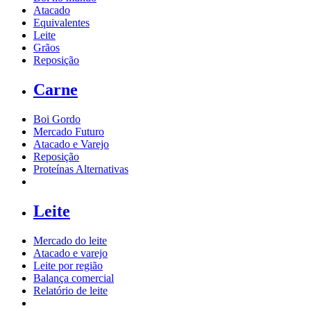
Atacado
Equivalentes
Leite
Grãos
Reposição
Carne
Boi Gordo
Mercado Futuro
Atacado e Varejo
Reposição
Proteínas Alternativas
Leite
Mercado do leite
Atacado e varejo
Leite por região
Balança comercial
Relatório de leite