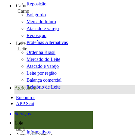
Reposição
Carne
Carne
Boi gordo
Mercado futuro
Atacado e varejo
Reposição
Proteínas Alternativas
Leite
Leite
Ordenha Brasil
Mercado do Leite
Atacado e varejo
Leite por região
Balança comercial
Relatório de Leite
Agricultura
Encontros
APP Scot
Serviços
Loja
Loja
Informativos
Acessar