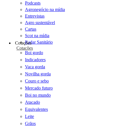
Podcasts
Agronegócio na mídia
Entrevistas
Agro sustentável
Cartas
Scot na mídia
Radar Sanitário
Cotações
Cotações
Boi gordo
Indicadores
Vaca gorda
Novilha gorda
Couro e sebo
Mercado futuro
Boi no mundo
Atacado
Equivalentes
Leite
Grãos