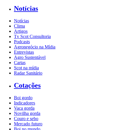
Notícias
Notícias
Clima
Artigos
Tv Scot Consultoria
Podcasts
Agronegócio na Mídia
Entrevistas
Agro Sustentável
Cartas
Scot na mídia
Radar Sanitário
Cotações
Boi gordo
Indicadores
Vaca gorda
Novilha gorda
Couro e sebo
Mercado futuro
Boi no mundo