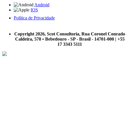
Android
IOS
Política de Privacidade
A Scot Consultoria não se responsabiliza por negócios realizados a partir das informações contidas em
nosso site.
Copyright 2026, Scot Consultoria, Rua Coronel Conrado
Caldeira, 578 • Bebedouro - SP - Brasil - 14701-000 | +55
17 3343 5111