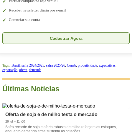
Efetuar compras na loja virtual
Receber newsletter diária por e-mail
Gerenciar sua conta
Cadastrar Agora
Tags:
Brasil
,
safra 2024/2025
,
safra 2025/26
,
Conab
,
produtividade
,
expectativas
,
exportação
,
oferta
,
demanda
Últimas Notícias
Oferta de soja e de milho testa o mercado
29 jul. • 11h00
Safra recorde de soja e oferta robusta de milho reforçam os estoques,
enquanto demanda firme sustenta as cotações.