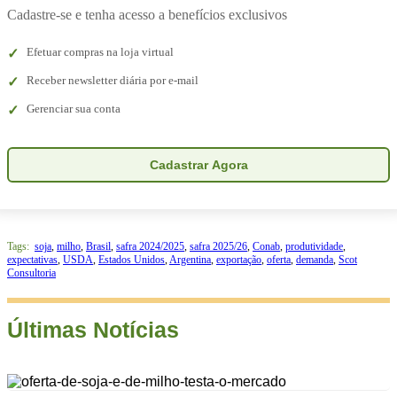
Cadastre-se e tenha acesso a benefícios exclusivos
Efetuar compras na loja virtual
Receber newsletter diária por e-mail
Gerenciar sua conta
Cadastrar Agora
Tags:
soja
,
milho
,
Brasil
,
safra 2024/2025
,
safra 2025/26
,
Conab
,
produtividade
,
expectativas
,
USDA
,
Estados Unidos
,
Argentina
,
exportação
,
oferta
,
demanda
,
Scot
Consultoria
Últimas Notícias