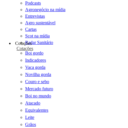
Podcasts
Agronegócio na mídia
Entrevistas
Agro sustentável
Cartas
Scot na mídia
Radar Sanitário
Cotações
Cotações
Boi gordo
Indicadores
Vaca gorda
Novilha gorda
Couro e sebo
Mercado futuro
Boi no mundo
Atacado
Equivalentes
Leite
Grãos