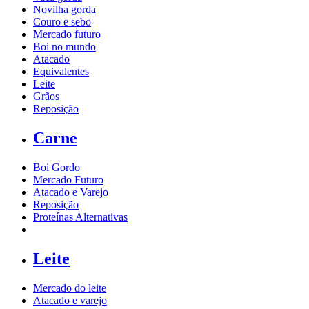
Novilha gorda
Couro e sebo
Mercado futuro
Boi no mundo
Atacado
Equivalentes
Leite
Grãos
Reposição
Carne
Boi Gordo
Mercado Futuro
Atacado e Varejo
Reposição
Proteínas Alternativas
Leite
Mercado do leite
Atacado e varejo