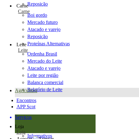
Reposição
Carne
Carne
Boi gordo
Mercado futuro
Atacado e varejo
Reposição
Proteínas Alternativas
Leite
Leite
Ordenha Brasil
Mercado do Leite
Atacado e varejo
Leite por região
Balança comercial
Relatório de Leite
Agricultura
Encontros
APP Scot
Serviços
Loja
Loja
Informativos
Acessar