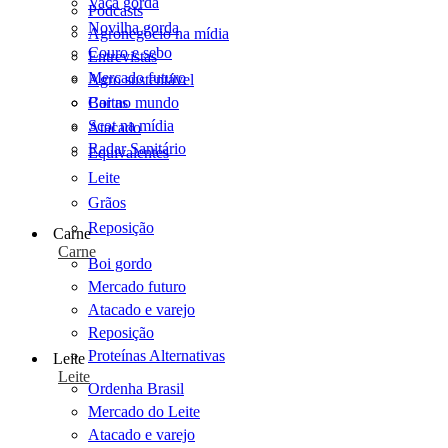
Vaca gorda
Podcasts
Novilha gorda
Agronegócio na mídia
Couro e sebo
Entrevistas
Mercado futuro
Agro sustentável
Cartas
Boi no mundo
Scot na mídia
Atacado
Radar Sanitário
Equivalentes
Leite
Grãos
Reposição
Carne
Carne
Boi gordo
Mercado futuro
Atacado e varejo
Reposição
Proteínas Alternativas
Leite
Leite
Ordenha Brasil
Mercado do Leite
Atacado e varejo