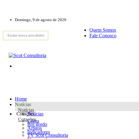
Domingo, 9 de agosto de 2026
Quem Somos
Fale Conosco
Assine nossa newsletter
Home
Notícias
Notícias
Cotações
Notícias
Cotações
Clima
Boi gordo
Artigos
Indicadores
TV Scot Consultoria