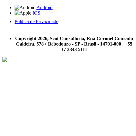
Android
IOS
Política de Privacidade
A Scot Consultoria não se responsabiliza por negócios realizados a partir das informações contidas em
nosso site.
Copyright 2026, Scot Consultoria, Rua Coronel Conrado
Caldeira, 578 • Bebedouro - SP - Brasil - 14701-000 | +55
17 3343 5111