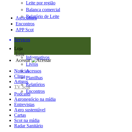
Leite por região
Balança comercial
Relatório de Leite
Agricultura
Encontros
APP Scot
Serviços
Loja
Loja
Informativos
Acessar
Livros
Notícias
Acessos
Clima
Planilhas
Artigos
Relatórios
TV Scot
Encontros
Podcasts
Agronegócio na mídia
Entrevistas
Agro sustentável
Cartas
Scot na mídia
Radar Sanitário