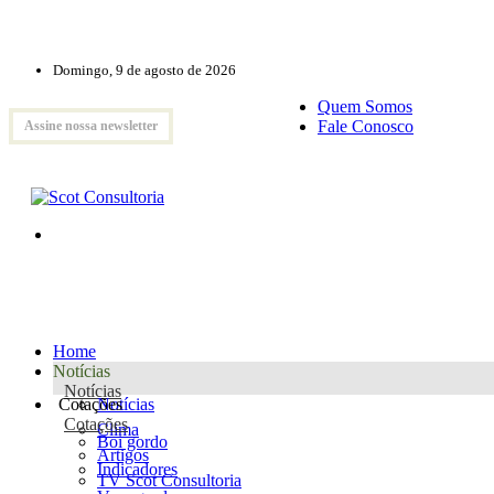
Domingo, 9 de agosto de 2026
Quem Somos
Fale Conosco
Assine nossa newsletter
Home
Notícias
Notícias
Cotações
Notícias
Cotações
Clima
Boi gordo
Artigos
Indicadores
TV Scot Consultoria