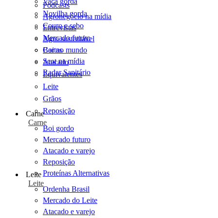
Vaca gorda
Podcasts
Novilha gorda
Agronegócio na mídia
Couro e sebo
Entrevistas
Mercado futuro
Agro sustentável
Cartas
Boi no mundo
Scot na mídia
Atacado
Radar Sanitário
Equivalentes
Leite
Grãos
Reposição
Carne
Carne
Boi gordo
Mercado futuro
Atacado e varejo
Reposição
Proteínas Alternativas
Leite
Leite
Ordenha Brasil
Mercado do Leite
Atacado e varejo