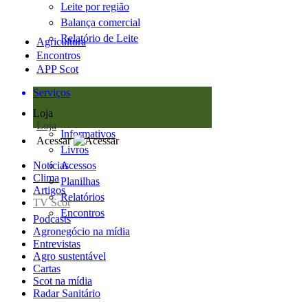
Leite por região
Balança comercial
Relatório de Leite
Agricultura
Encontros
APP Scot
Serviços
Loja
Loja
Informativos
Acessar
Livros
Notícias
Acessos
Clima
Planilhas
Artigos
Relatórios
TV Scot
Encontros
Podcasts
Agronegócio na mídia
Entrevistas
Agro sustentável
Cartas
Scot na mídia
Radar Sanitário