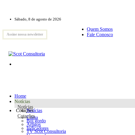
Sábado, 8 de agosto de 2026
Quem Somos
Fale Conosco
Assine nossa newsletter
Home
Notícias
Notícias
Cotações
Notícias
Cotações
Clima
Boi gordo
Artigos
Indicadores
TV Scot Consultoria