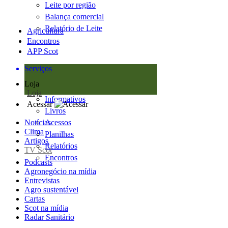
Leite por região
Balança comercial
Relatório de Leite
Agricultura
Encontros
APP Scot
Serviços
Loja
Loja
Informativos
Acessar
Livros
Notícias
Acessos
Clima
Planilhas
Artigos
Relatórios
TV Scot
Encontros
Podcasts
Agronegócio na mídia
Entrevistas
Agro sustentável
Cartas
Scot na mídia
Radar Sanitário