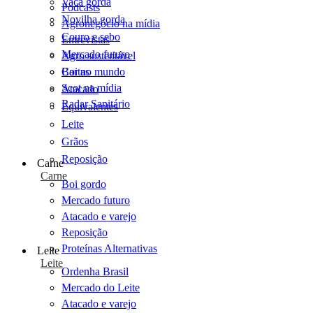
Vaca gorda
Podcasts
Novilha gorda
Agronegócio na mídia
Couro e sebo
Entrevistas
Mercado futuro
Agro sustentável
Cartas
Boi no mundo
Scot na mídia
Atacado
Radar Sanitário
Equivalentes
Leite
Grãos
Reposição
Carne
Carne
Boi gordo
Mercado futuro
Atacado e varejo
Reposição
Proteínas Alternativas
Leite
Leite
Ordenha Brasil
Mercado do Leite
Atacado e varejo