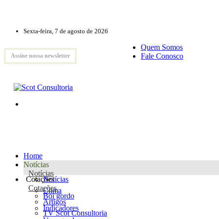
Sexta-feira, 7 de agosto de 2026
Quem Somos
Fale Conosco
Assine nossa newsletter
Home
Notícias
Notícias
Cotações
Notícias
Cotações
Clima
Boi gordo
Artigos
Indicadores
TV Scot Consultoria