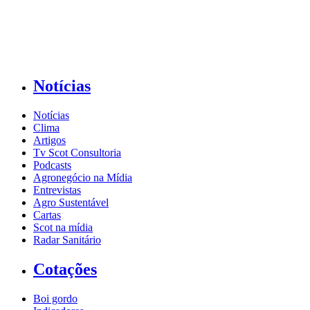
Notícias
Notícias
Clima
Artigos
Tv Scot Consultoria
Podcasts
Agronegócio na Mídia
Entrevistas
Agro Sustentável
Cartas
Scot na mídia
Radar Sanitário
Cotações
Boi gordo