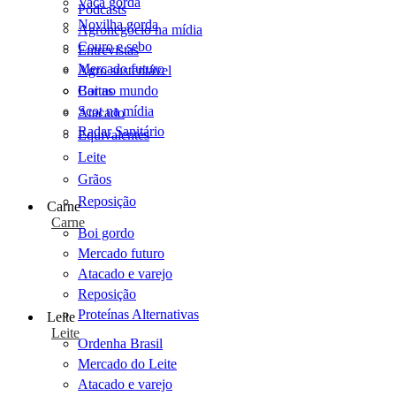
Vaca gorda
Podcasts
Novilha gorda
Agronegócio na mídia
Couro e sebo
Entrevistas
Mercado futuro
Agro sustentável
Cartas
Boi no mundo
Scot na mídia
Atacado
Radar Sanitário
Equivalentes
Leite
Grãos
Reposição
Carne
Carne
Boi gordo
Mercado futuro
Atacado e varejo
Reposição
Proteínas Alternativas
Leite
Leite
Ordenha Brasil
Mercado do Leite
Atacado e varejo