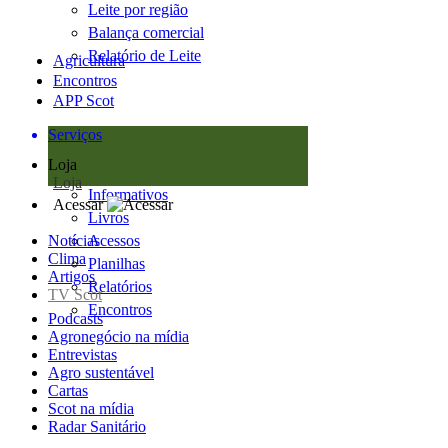
Leite por região
Balança comercial
Relatório de Leite
Agricultura
Encontros
APP Scot
Serviços
Loja
Loja
Informativos
Acessar
Livros
Notícias
Acessos
Clima
Planilhas
Artigos
Relatórios
TV Scot
Encontros
Podcasts
Agronegócio na mídia
Entrevistas
Agro sustentável
Cartas
Scot na mídia
Radar Sanitário