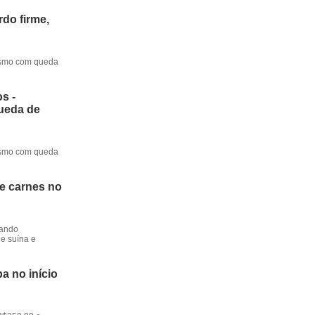
do firme,
mesmo com queda
s -
queda de
mesmo com queda
de carnes no
dando
e suína e
a no início