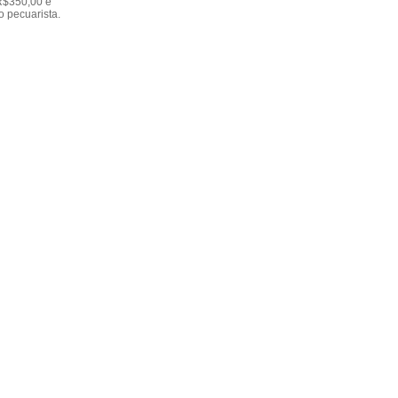
R$350,00 e
o pecuarista.