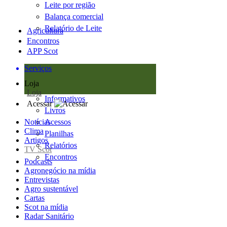
Leite por região
Balança comercial
Relatório de Leite
Agricultura
Encontros
APP Scot
Serviços
Loja
Loja
Informativos
Acessar
Livros
Notícias
Acessos
Clima
Planilhas
Artigos
Relatórios
TV Scot
Encontros
Podcasts
Agronegócio na mídia
Entrevistas
Agro sustentável
Cartas
Scot na mídia
Radar Sanitário