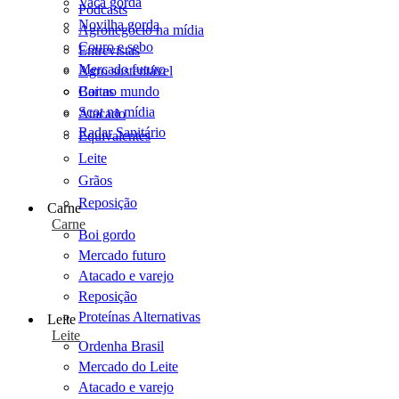
Vaca gorda
Podcasts
Novilha gorda
Agronegócio na mídia
Couro e sebo
Entrevistas
Mercado futuro
Agro sustentável
Cartas
Boi no mundo
Scot na mídia
Atacado
Radar Sanitário
Equivalentes
Leite
Grãos
Reposição
Carne
Carne
Boi gordo
Mercado futuro
Atacado e varejo
Reposição
Proteínas Alternativas
Leite
Leite
Ordenha Brasil
Mercado do Leite
Atacado e varejo