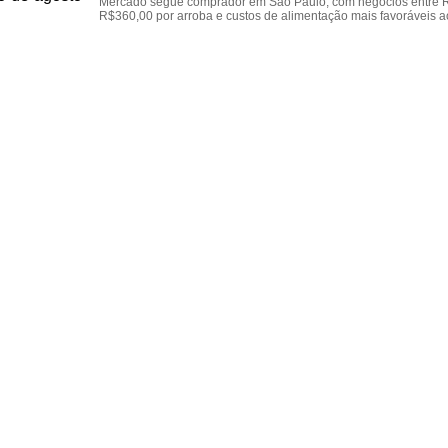
Mercado segue comprador em São Paulo, com negócios entre 
R$360,00 por arroba e custos de alimentação mais favoráveis a