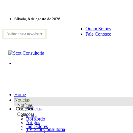
Sábado, 8 de agosto de 2026
Quem Somos
Fale Conosco
Assine nossa newsletter
Home
Notícias
Notícias
Cotações
Notícias
Cotações
Clima
Boi gordo
Artigos
Indicadores
TV Scot Consultoria