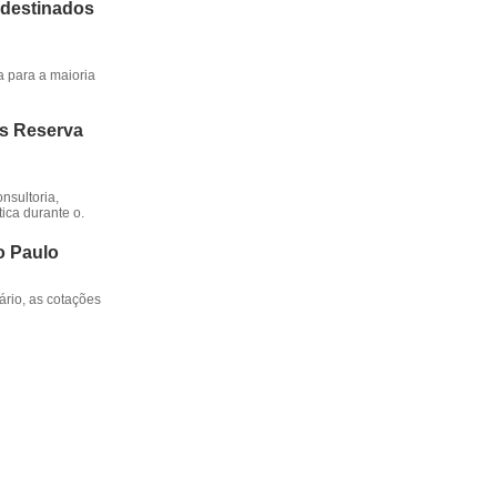
 destinados
a para a maioria
os Reserva
nsultoria,
ica durante o.
o Paulo
rio, as cotações