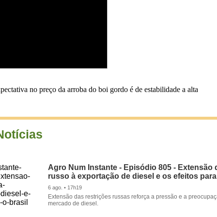
ectativa no preço da arroba do boi gordo é de estabilidade a alta
Notícias
Agro Num Instante - Episódio 805 - Extensão 
russo à exportação de diesel e os efeitos para
6 ago. • 17h19
Extensão das restrições russas reforça a pressão e a preocupa
mercado de diesel.