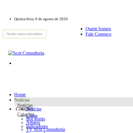
Quinta-feira, 6 de agosto de 2026
Quem Somos
Fale Conosco
Assine nossa newsletter
Home
Notícias
Notícias
Cotações
Notícias
Cotações
Clima
Boi gordo
Artigos
Indicadores
TV Scot Consultoria