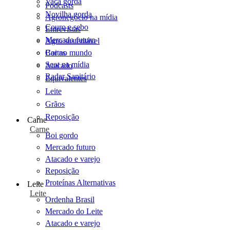
Vaca gorda
Podcasts
Novilha gorda
Agronegócio na mídia
Couro e sebo
Entrevistas
Mercado futuro
Agro sustentável
Cartas
Boi no mundo
Scot na mídia
Atacado
Radar Sanitário
Equivalentes
Leite
Grãos
Reposição
Carne
Carne
Boi gordo
Mercado futuro
Atacado e varejo
Reposição
Proteínas Alternativas
Leite
Leite
Ordenha Brasil
Mercado do Leite
Atacado e varejo