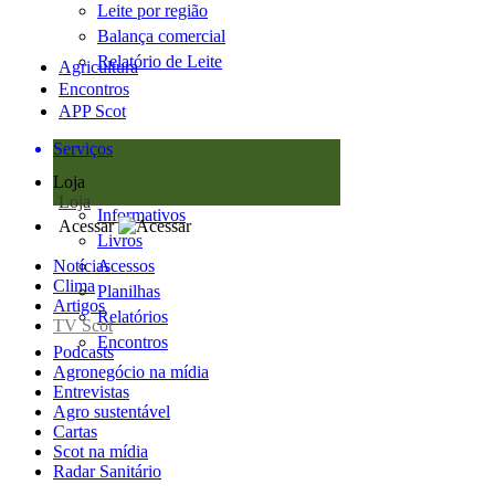
Leite por região
Balança comercial
Relatório de Leite
Agricultura
Encontros
APP Scot
Serviços
Loja
Loja
Informativos
Acessar
Livros
Notícias
Acessos
Clima
Planilhas
Artigos
Relatórios
TV Scot
Encontros
Podcasts
Agronegócio na mídia
Entrevistas
Agro sustentável
Cartas
Scot na mídia
Radar Sanitário