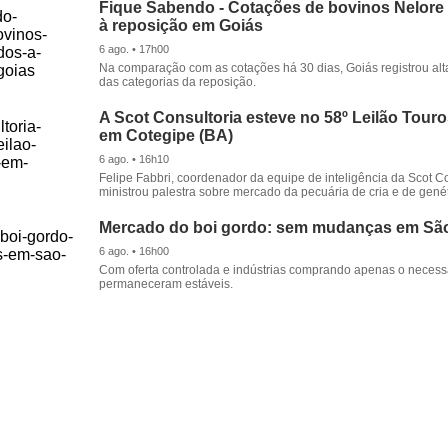
Fique Sabendo - Cotações de bovinos Nelore
à reposição em Goiás
6 ago. • 17h00
Na comparação com as cotações há 30 dias, Goiás registrou alt
das categorias da reposição.
A Scot Consultoria esteve no 58º Leilão Tour
em Cotegipe (BA)
6 ago. • 16h10
Felipe Fabbri, coordenador da equipe de inteligência da Scot Co
ministrou palestra sobre mercado da pecuária de cria e de genét
Mercado do boi gordo: sem mudanças em Sã
6 ago. • 16h00
Com oferta controlada e indústrias comprando apenas o necessá
permaneceram estáveis.