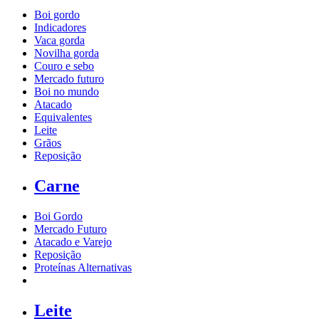
Boi gordo
Indicadores
Vaca gorda
Novilha gorda
Couro e sebo
Mercado futuro
Boi no mundo
Atacado
Equivalentes
Leite
Grãos
Reposição
Carne
Boi Gordo
Mercado Futuro
Atacado e Varejo
Reposição
Proteínas Alternativas
Leite