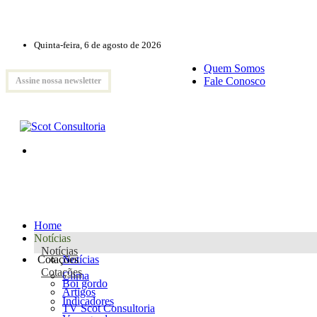
Quinta-feira, 6 de agosto de 2026
Quem Somos
Fale Conosco
Assine nossa newsletter
Home
Notícias
Notícias
Cotações
Notícias
Cotações
Clima
Boi gordo
Artigos
Indicadores
TV Scot Consultoria