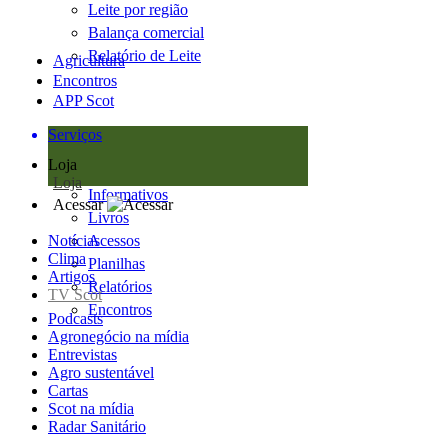
Leite por região
Balança comercial
Relatório de Leite
Agricultura
Encontros
APP Scot
Serviços
Loja
Loja
Informativos
Acessar
Livros
Notícias
Acessos
Clima
Planilhas
Artigos
Relatórios
TV Scot
Encontros
Podcasts
Agronegócio na mídia
Entrevistas
Agro sustentável
Cartas
Scot na mídia
Radar Sanitário