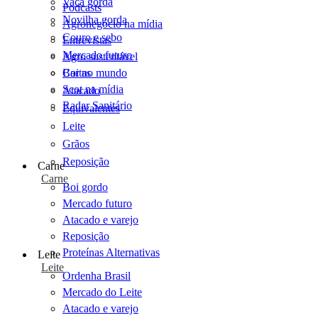
Vaca gorda
Podcasts
Novilha gorda
Agronegócio na mídia
Couro e sebo
Entrevistas
Mercado futuro
Agro sustentável
Cartas
Boi no mundo
Scot na mídia
Atacado
Radar Sanitário
Equivalentes
Leite
Grãos
Reposição
Carne
Carne
Boi gordo
Mercado futuro
Atacado e varejo
Reposição
Proteínas Alternativas
Leite
Leite
Ordenha Brasil
Mercado do Leite
Atacado e varejo