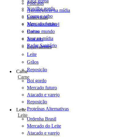
Vaca gorda
Podcasts
Novilha gorda
Agronegócio na mídia
Couro e sebo
Entrevistas
Mercado futuro
Agro sustentável
Cartas
Boi no mundo
Scot na mídia
Atacado
Radar Sanitário
Equivalentes
Leite
Grãos
Reposição
Carne
Carne
Boi gordo
Mercado futuro
Atacado e varejo
Reposição
Proteínas Alternativas
Leite
Leite
Ordenha Brasil
Mercado do Leite
Atacado e varejo