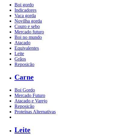
Boi gordo
Indicadores
Vaca gorda
Novilha gorda
Couro e sebo
Mercado futuro
Boi no mundo
Atacado
Equivalentes
Leite
Grãos
Reposição
Carne
Boi Gordo
Mercado Futuro
Atacado e Varejo
Reposição
Proteínas Alternativas
Leite