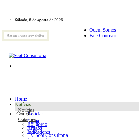
Sábado, 8 de agosto de 2026
Quem Somos
Fale Conosco
Assine nossa newsletter
Home
Notícias
Notícias
Cotações
Notícias
Cotações
Clima
Boi gordo
Artigos
Indicadores
TV Scot Consultoria