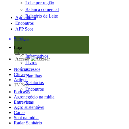
Leite por região
Balança comercial
Relatório de Leite
Agricultura
Encontros
APP Scot
Serviços
Loja
Loja
Informativos
Acessar
Livros
Notícias
Acessos
Clima
Planilhas
Artigos
Relatórios
TV Scot
Encontros
Podcasts
Agronegócio na mídia
Entrevistas
Agro sustentável
Cartas
Scot na mídia
Radar Sanitário