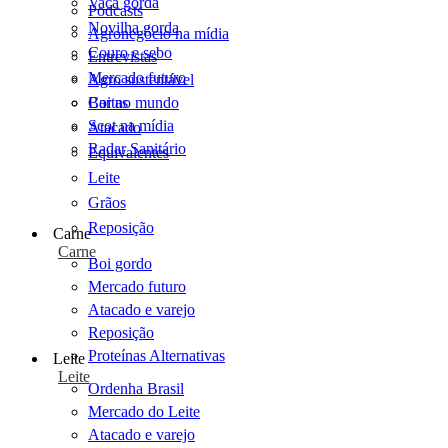
Vaca gorda
Podcasts
Novilha gorda
Agronegócio na mídia
Couro e sebo
Entrevistas
Mercado futuro
Agro sustentável
Cartas
Boi no mundo
Scot na mídia
Atacado
Radar Sanitário
Equivalentes
Leite
Grãos
Reposição
Carne
Carne
Boi gordo
Mercado futuro
Atacado e varejo
Reposição
Proteínas Alternativas
Leite
Leite
Ordenha Brasil
Mercado do Leite
Atacado e varejo