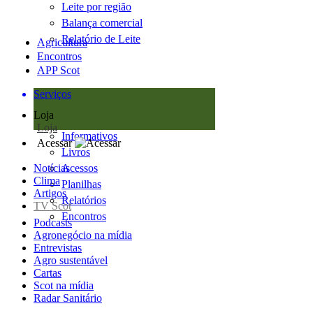
Leite por região
Balança comercial
Relatório de Leite
Agricultura
Encontros
APP Scot
Serviços
Loja
Loja
Informativos
Acessar
Livros
Notícias
Acessos
Clima
Planilhas
Artigos
Relatórios
TV Scot
Encontros
Podcasts
Agronegócio na mídia
Entrevistas
Agro sustentável
Cartas
Scot na mídia
Radar Sanitário