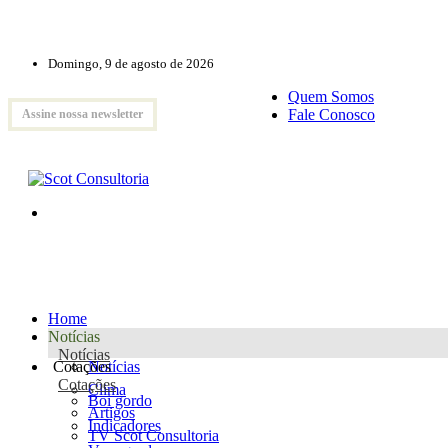
Domingo, 9 de agosto de 2026
Quem Somos
Fale Conosco
Assine nossa newsletter
Home
Notícias
Notícias
Cotações
Notícias
Cotações
Clima
Boi gordo
Artigos
Indicadores
TV Scot Consultoria