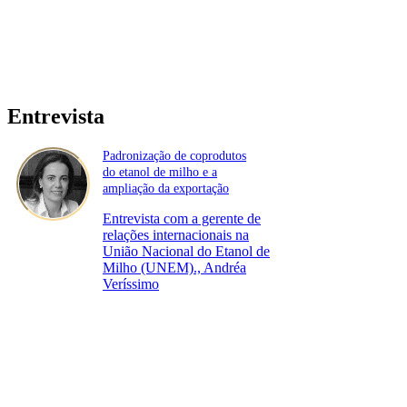
Entrevista
Padronização de coprodutos
do etanol de milho e a
ampliação da exportação
Entrevista com a gerente de
relações internacionais na
União Nacional do Etanol de
Milho (UNEM)., Andréa
Veríssimo