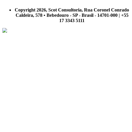
A Scot Consultoria não se responsabiliza por negócios realizados a partir das informações contidas em
nosso site.
Copyright 2026, Scot Consultoria, Rua Coronel Conrado
Caldeira, 578 • Bebedouro - SP - Brasil - 14701-000 | +55
17 3343 5111