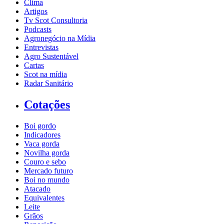
Clima
Artigos
Tv Scot Consultoria
Podcasts
Agronegócio na Mídia
Entrevistas
Agro Sustentável
Cartas
Scot na mídia
Radar Sanitário
Cotações
Boi gordo
Indicadores
Vaca gorda
Novilha gorda
Couro e sebo
Mercado futuro
Boi no mundo
Atacado
Equivalentes
Leite
Grãos