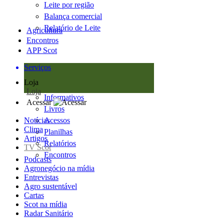
Leite por região
Balança comercial
Relatório de Leite
Agricultura
Encontros
APP Scot
Serviços
Loja
Loja
Informativos
Acessar
Livros
Notícias
Acessos
Clima
Planilhas
Artigos
Relatórios
TV Scot
Encontros
Podcasts
Agronegócio na mídia
Entrevistas
Agro sustentável
Cartas
Scot na mídia
Radar Sanitário