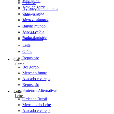
Vaca gorda
Podcasts
Novilha gorda
Agronegócio na mídia
Couro e sebo
Entrevistas
Mercado futuro
Agro sustentável
Cartas
Boi no mundo
Scot na mídia
Atacado
Radar Sanitário
Equivalentes
Leite
Grãos
Reposição
Carne
Carne
Boi gordo
Mercado futuro
Atacado e varejo
Reposição
Proteínas Alternativas
Leite
Leite
Ordenha Brasil
Mercado do Leite
Atacado e varejo