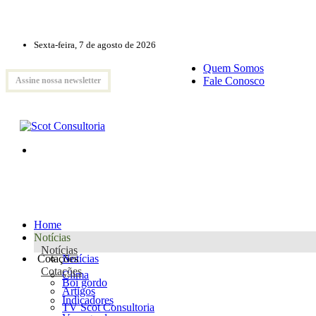
Sexta-feira, 7 de agosto de 2026
Quem Somos
Fale Conosco
Assine nossa newsletter
Home
Notícias
Notícias
Cotações
Notícias
Cotações
Clima
Boi gordo
Artigos
Indicadores
TV Scot Consultoria