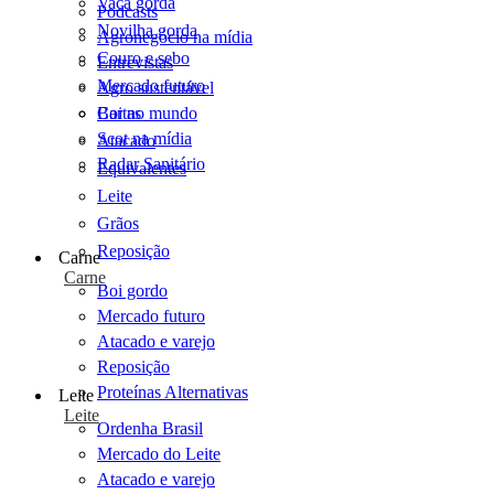
Vaca gorda
Podcasts
Novilha gorda
Agronegócio na mídia
Couro e sebo
Entrevistas
Mercado futuro
Agro sustentável
Cartas
Boi no mundo
Scot na mídia
Atacado
Radar Sanitário
Equivalentes
Leite
Grãos
Reposição
Carne
Carne
Boi gordo
Mercado futuro
Atacado e varejo
Reposição
Proteínas Alternativas
Leite
Leite
Ordenha Brasil
Mercado do Leite
Atacado e varejo