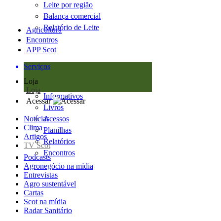
Leite por região
Balança comercial
Relatório de Leite
Agricultura
Encontros
APP Scot
Serviços
Loja
Loja
Informativos
Acessar
Livros
Notícias
Acessos
Clima
Planilhas
Artigos
Relatórios
TV Scot
Encontros
Podcasts
Agronegócio na mídia
Entrevistas
Agro sustentável
Cartas
Scot na mídia
Radar Sanitário