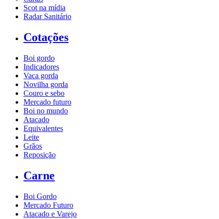
Scot na mídia
Radar Sanitário
Cotações
Boi gordo
Indicadores
Vaca gorda
Novilha gorda
Couro e sebo
Mercado futuro
Boi no mundo
Atacado
Equivalentes
Leite
Grãos
Reposição
Carne
Boi Gordo
Mercado Futuro
Atacado e Varejo