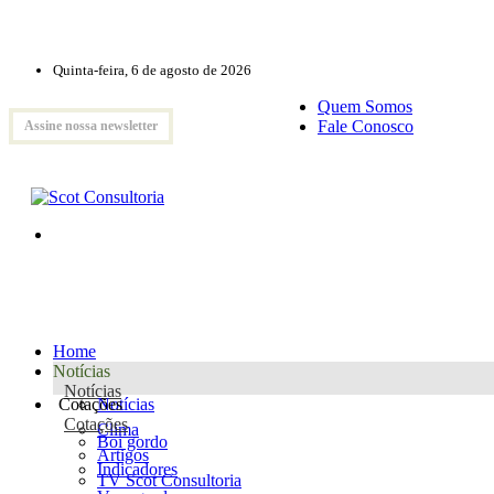
Quinta-feira, 6 de agosto de 2026
Quem Somos
Fale Conosco
Assine nossa newsletter
Home
Notícias
Notícias
Cotações
Notícias
Cotações
Clima
Boi gordo
Artigos
Indicadores
TV Scot Consultoria