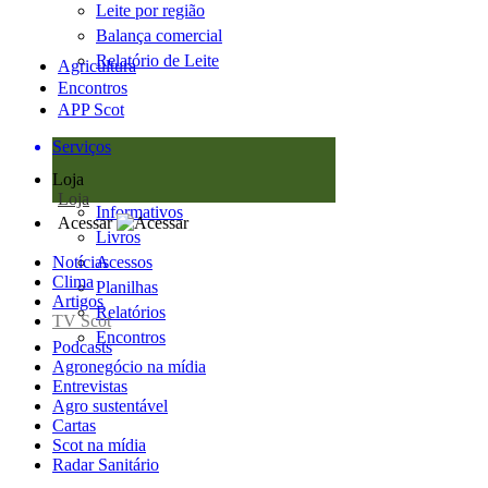
Leite por região
Balança comercial
Relatório de Leite
Agricultura
Encontros
APP Scot
Serviços
Loja
Loja
Informativos
Acessar
Livros
Notícias
Acessos
Clima
Planilhas
Artigos
Relatórios
TV Scot
Encontros
Podcasts
Agronegócio na mídia
Entrevistas
Agro sustentável
Cartas
Scot na mídia
Radar Sanitário