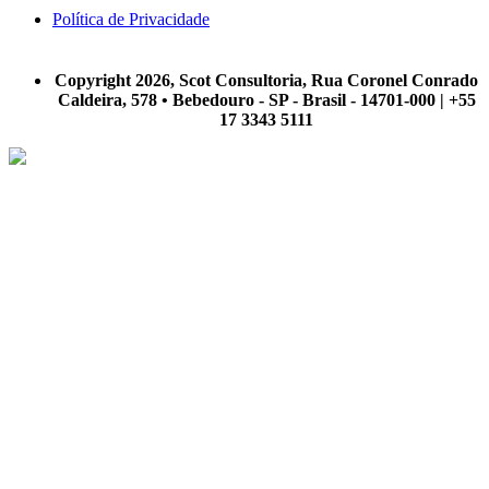
Política de Privacidade
A Scot Consultoria não se responsabiliza por negócios realizados a partir das informações contidas em
nosso site.
Copyright 2026, Scot Consultoria, Rua Coronel Conrado
Caldeira, 578 • Bebedouro - SP - Brasil - 14701-000 | +55
17 3343 5111