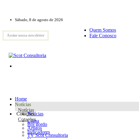
Sábado, 8 de agosto de 2026
Quem Somos
Fale Conosco
Assine nossa newsletter
Home
Notícias
Notícias
Cotações
Notícias
Cotações
Clima
Boi gordo
Artigos
Indicadores
TV Scot Consultoria