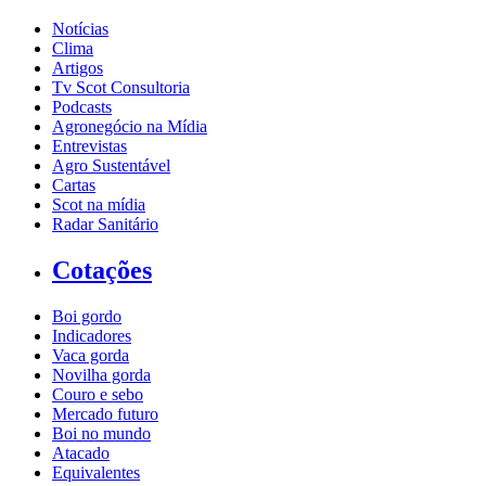
Notícias
Clima
Artigos
Tv Scot Consultoria
Podcasts
Agronegócio na Mídia
Entrevistas
Agro Sustentável
Cartas
Scot na mídia
Radar Sanitário
Cotações
Boi gordo
Indicadores
Vaca gorda
Novilha gorda
Couro e sebo
Mercado futuro
Boi no mundo
Atacado
Equivalentes