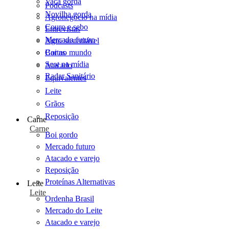
Vaca gorda
Podcasts
Novilha gorda
Agronegócio na mídia
Couro e sebo
Entrevistas
Mercado futuro
Agro sustentável
Cartas
Boi no mundo
Scot na mídia
Atacado
Radar Sanitário
Equivalentes
Leite
Grãos
Reposição
Carne
Carne
Boi gordo
Mercado futuro
Atacado e varejo
Reposição
Proteínas Alternativas
Leite
Leite
Ordenha Brasil
Mercado do Leite
Atacado e varejo