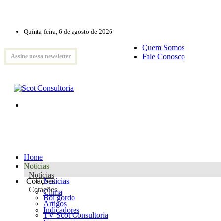
Quinta-feira, 6 de agosto de 2026
Quem Somos
Fale Conosco
Assine nossa newsletter
Home
Notícias
Notícias
Cotações
Notícias
Cotações
Clima
Boi gordo
Artigos
Indicadores
TV Scot Consultoria