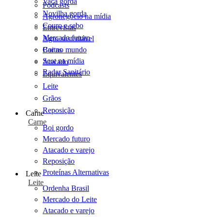
Vaca gorda
Podcasts
Novilha gorda
Agronegócio na mídia
Couro e sebo
Entrevistas
Mercado futuro
Agro sustentável
Cartas
Boi no mundo
Scot na mídia
Atacado
Radar Sanitário
Equivalentes
Leite
Grãos
Reposição
Carne
Carne
Boi gordo
Mercado futuro
Atacado e varejo
Reposição
Proteínas Alternativas
Leite
Leite
Ordenha Brasil
Mercado do Leite
Atacado e varejo