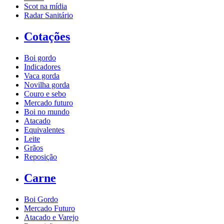
Scot na mídia
Radar Sanitário
Cotações
Boi gordo
Indicadores
Vaca gorda
Novilha gorda
Couro e sebo
Mercado futuro
Boi no mundo
Atacado
Equivalentes
Leite
Grãos
Reposição
Carne
Boi Gordo
Mercado Futuro
Atacado e Varejo