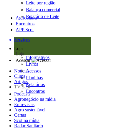
Leite por região
Balança comercial
Relatório de Leite
Agricultura
Encontros
APP Scot
Serviços
Loja
Loja
Informativos
Acessar
Livros
Notícias
Acessos
Clima
Planilhas
Artigos
Relatórios
TV Scot
Encontros
Podcasts
Agronegócio na mídia
Entrevistas
Agro sustentável
Cartas
Scot na mídia
Radar Sanitário