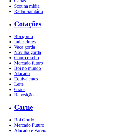
Cartas
Scot na mídia
Radar Sanitário
Cotações
Boi gordo
Indicadores
Vaca gorda
Novilha gorda
Couro e sebo
Mercado futuro
Boi no mundo
Atacado
Equivalentes
Leite
Grãos
Reposição
Carne
Boi Gordo
Mercado Futuro
Atacado e Varejo