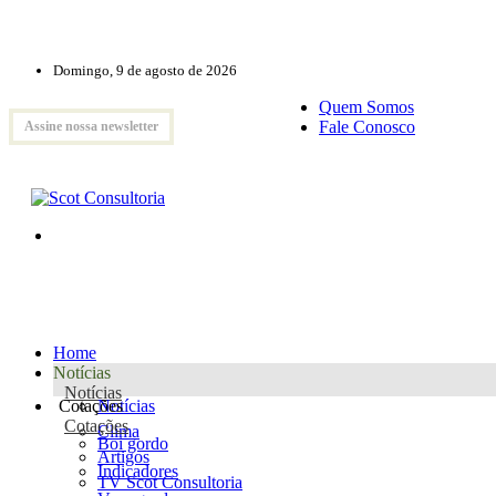
Domingo, 9 de agosto de 2026
Quem Somos
Fale Conosco
Assine nossa newsletter
Home
Notícias
Notícias
Cotações
Notícias
Cotações
Clima
Boi gordo
Artigos
Indicadores
TV Scot Consultoria