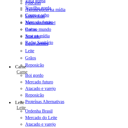
Vaca gorda
Podcasts
Novilha gorda
Agronegócio na mídia
Couro e sebo
Entrevistas
Mercado futuro
Agro sustentável
Cartas
Boi no mundo
Scot na mídia
Atacado
Radar Sanitário
Equivalentes
Leite
Grãos
Reposição
Carne
Carne
Boi gordo
Mercado futuro
Atacado e varejo
Reposição
Proteínas Alternativas
Leite
Leite
Ordenha Brasil
Mercado do Leite
Atacado e varejo