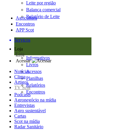
Leite por região
Balança comercial
Relatório de Leite
Agricultura
Encontros
APP Scot
Serviços
Loja
Loja
Informativos
Acessar
Livros
Notícias
Acessos
Clima
Planilhas
Artigos
Relatórios
TV Scot
Encontros
Podcasts
Agronegócio na mídia
Entrevistas
Agro sustentável
Cartas
Scot na mídia
Radar Sanitário