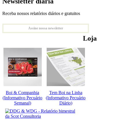
Newsletter diária
Receba nossos relatórios diários e gratuitos
Assine nossa newsletter
Loja
Boi & Companhia
Tem Boi na Linha
(Informativo Pecuário
(Informativo Pecuário
Semanal)
Diário)