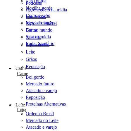
Vaca gorda
Podcasts
Novilha gorda
Agronegócio na mídia
Couro e sebo
Entrevistas
Mercado futuro
Agro sustentável
Cartas
Boi no mundo
Scot na mídia
Atacado
Radar Sanitário
Equivalentes
Leite
Grãos
Reposição
Carne
Carne
Boi gordo
Mercado futuro
Atacado e varejo
Reposição
Proteínas Alternativas
Leite
Leite
Ordenha Brasil
Mercado do Leite
Atacado e varejo