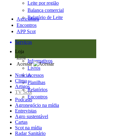
Leite por região
Balança comercial
Relatório de Leite
Agricultura
Encontros
APP Scot
Serviços
Loja
Loja
Informativos
Acessar
Livros
Notícias
Acessos
Clima
Planilhas
Artigos
Relatórios
TV Scot
Encontros
Podcasts
Agronegócio na mídia
Entrevistas
Agro sustentável
Cartas
Scot na mídia
Radar Sanitário