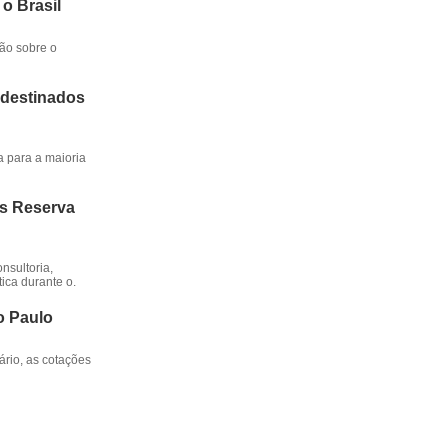
 o Brasil
ção sobre o
 destinados
a para a maioria
os Reserva
nsultoria,
ica durante o.
o Paulo
rio, as cotações