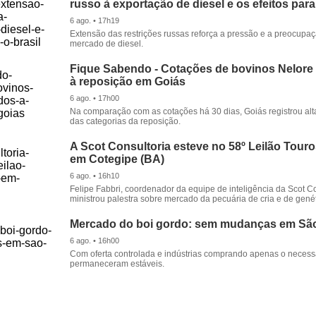
russo à exportação de diesel e os efeitos para
6 ago. • 17h19
Extensão das restrições russas reforça a pressão e a preocupa
mercado de diesel.
Fique Sabendo - Cotações de bovinos Nelore
à reposição em Goiás
6 ago. • 17h00
Na comparação com as cotações há 30 dias, Goiás registrou alt
das categorias da reposição.
A Scot Consultoria esteve no 58º Leilão Tour
em Cotegipe (BA)
6 ago. • 16h10
Felipe Fabbri, coordenador da equipe de inteligência da Scot Co
ministrou palestra sobre mercado da pecuária de cria e de genét
Mercado do boi gordo: sem mudanças em Sã
6 ago. • 16h00
Com oferta controlada e indústrias comprando apenas o necessá
permaneceram estáveis.