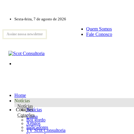
Sexta-feira, 7 de agosto de 2026
Quem Somos
Fale Conosco
Assine nossa newsletter
Home
Notícias
Notícias
Cotações
Notícias
Cotações
Clima
Boi gordo
Artigos
Indicadores
TV Scot Consultoria