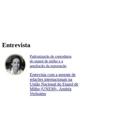
Entrevista
Padronização de coprodutos
do etanol de milho e a
ampliação da exportação
Entrevista com a gerente de
relações internacionais na
União Nacional do Etanol de
Milho (UNEM)., Andréa
Veríssimo