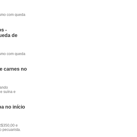
mesmo com queda
s -
queda de
mesmo com queda
de carnes no
dando
e suína e
a no início
R$350,00 e
o pecuarista.