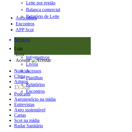
Leite por região
Balança comercial
Relatório de Leite
Agricultura
Encontros
APP Scot
Serviços
Loja
Loja
Informativos
Acessar
Livros
Notícias
Acessos
Clima
Planilhas
Artigos
Relatórios
TV Scot
Encontros
Podcasts
Agronegócio na mídia
Entrevistas
Agro sustentável
Cartas
Scot na mídia
Radar Sanitário