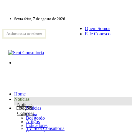
Sexta-feira, 7 de agosto de 2026
Quem Somos
Fale Conosco
Assine nossa newsletter
Home
Notícias
Notícias
Cotações
Notícias
Cotações
Clima
Boi gordo
Artigos
Indicadores
TV Scot Consultoria