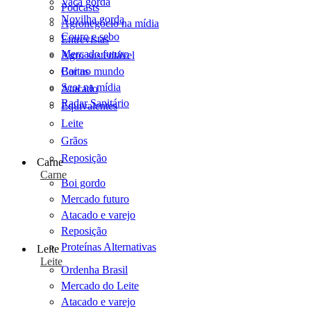
Vaca gorda
Podcasts
Novilha gorda
Agronegócio na mídia
Couro e sebo
Entrevistas
Mercado futuro
Agro sustentável
Cartas
Boi no mundo
Scot na mídia
Atacado
Radar Sanitário
Equivalentes
Leite
Grãos
Reposição
Carne
Carne
Boi gordo
Mercado futuro
Atacado e varejo
Reposição
Proteínas Alternativas
Leite
Leite
Ordenha Brasil
Mercado do Leite
Atacado e varejo