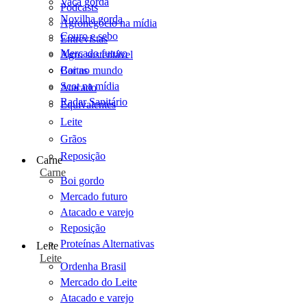
Vaca gorda
Podcasts
Novilha gorda
Agronegócio na mídia
Couro e sebo
Entrevistas
Mercado futuro
Agro sustentável
Cartas
Boi no mundo
Scot na mídia
Atacado
Radar Sanitário
Equivalentes
Leite
Grãos
Reposição
Carne
Carne
Boi gordo
Mercado futuro
Atacado e varejo
Reposição
Proteínas Alternativas
Leite
Leite
Ordenha Brasil
Mercado do Leite
Atacado e varejo