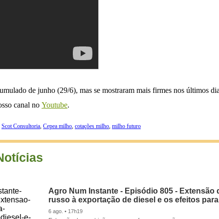
ulado de junho (29/6), mas se mostraram mais firmes nos últimos dias
nosso canal no
Youtube
.
,
Scot Consultoria
,
Cepea milho
,
cotações milho
,
milho futuro
Notícias
Agro Num Instante - Episódio 805 - Extensão 
russo à exportação de diesel e os efeitos para
6 ago. • 17h19