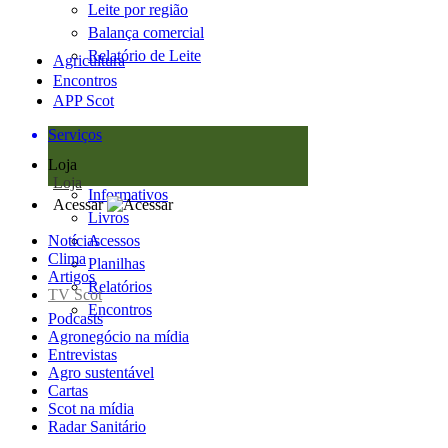
Leite por região
Balança comercial
Relatório de Leite
Agricultura
Encontros
APP Scot
Serviços
Loja
Loja
Informativos
Acessar
Livros
Notícias
Acessos
Clima
Planilhas
Artigos
Relatórios
TV Scot
Encontros
Podcasts
Agronegócio na mídia
Entrevistas
Agro sustentável
Cartas
Scot na mídia
Radar Sanitário