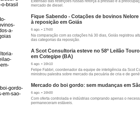
Extensão das restrições russas reforça a pressão e a preocupa
mercado de diesel.
Fique Sabendo - Cotações de bovinos Nelore
à reposição em Goiás
6 ago. • 17h00
Na comparação com as cotações há 30 dias, Goiás registrou alt
das categorias da reposição.
A Scot Consultoria esteve no 58º Leilão Tour
em Cotegipe (BA)
6 ago. • 16h10
Felipe Fabbri, coordenador da equipe de inteligência da Scot Co
ministrou palestra sobre mercado da pecuária de cria e de genét
Mercado do boi gordo: sem mudanças em Sã
6 ago. • 16h00
Com oferta controlada e indústrias comprando apenas o necessá
permaneceram estáveis.