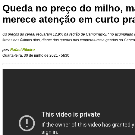
Queda no preço do milho, m
merece atenção em curto pr
Os preços do cereal recuaram 12,9% na região de Campinas-SP no acumulado d
firmes nos últimos dias, diante das quedas nas temperaturas e geadas no Centro
por:
Rafael Ribeiro
Quarta-feira, 30 de junho de 2021 - 5h30