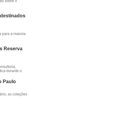
ção sobre o
 destinados
a para a maioria
os Reserva
nsultoria,
ica durante o.
o Paulo
rio, as cotações