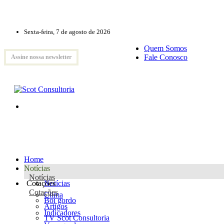
Sexta-feira, 7 de agosto de 2026
Quem Somos
Fale Conosco
Assine nossa newsletter
Home
Notícias
Notícias
Cotações
Notícias
Cotações
Clima
Boi gordo
Artigos
Indicadores
TV Scot Consultoria