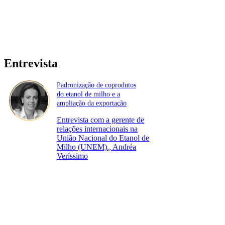
Entrevista
Padronização de coprodutos
do etanol de milho e a
ampliação da exportação
Entrevista com a gerente de
relações internacionais na
União Nacional do Etanol de
Milho (UNEM)., Andréa
Veríssimo