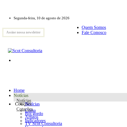
Segunda-feira, 10 de agosto de 2026
Quem Somos
Fale Conosco
Assine nossa newsletter
Home
Notícias
Notícias
Cotações
Notícias
Cotações
Clima
Boi gordo
Artigos
Indicadores
TV Scot Consultoria