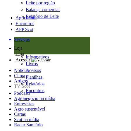
Leite por região
Balança comercial
Relatório de Leite
Agricultura
Encontros
APP Scot
Serviços
Loja
Loja
Informativos
Acessar
Livros
Notícias
Acessos
Clima
Planilhas
Artigos
Relatórios
TV Scot
Encontros
Podcasts
Agronegócio na mídia
Entrevistas
Agro sustentável
Cartas
Scot na mídia
Radar Sanitário