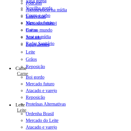
Vaca gorda
Podcasts
Novilha gorda
Agronegócio na mídia
Couro e sebo
Entrevistas
Mercado futuro
Agro sustentável
Cartas
Boi no mundo
Scot na mídia
Atacado
Radar Sanitário
Equivalentes
Leite
Grãos
Reposição
Carne
Carne
Boi gordo
Mercado futuro
Atacado e varejo
Reposição
Proteínas Alternativas
Leite
Leite
Ordenha Brasil
Mercado do Leite
Atacado e varejo