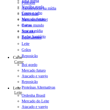
Vaca gorda
Podcasts
Novilha gorda
Agronegócio na mídia
Couro e sebo
Entrevistas
Mercado futuro
Agro sustentável
Cartas
Boi no mundo
Scot na mídia
Atacado
Radar Sanitário
Equivalentes
Leite
Grãos
Reposição
Carne
Carne
Boi gordo
Mercado futuro
Atacado e varejo
Reposição
Proteínas Alternativas
Leite
Leite
Ordenha Brasil
Mercado do Leite
Atacado e varejo