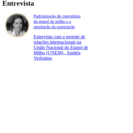
Entrevista
Padronização de coprodutos
do etanol de milho e a
ampliação da exportação
Entrevista com a gerente de
relações internacionais na
União Nacional do Etanol de
Milho (UNEM)., Andréa
Veríssimo