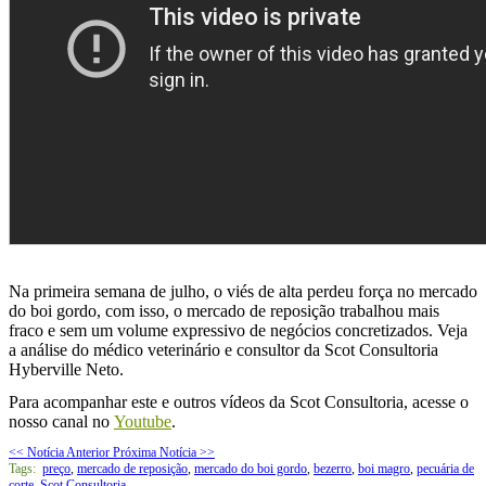
Na primeira semana de julho, o viés de alta perdeu força no mercado
do boi gordo, com isso, o mercado de reposição trabalhou mais
fraco e sem um volume expressivo de negócios concretizados. Veja
a análise do médico veterinário e consultor da Scot Consultoria
Hyberville Neto.
Para acompanhar este e outros vídeos da Scot Consultoria, acesse o
nosso canal no
Youtube
.
<< Notícia Anterior
Próxima Notícia >>
Tags:
preço
,
mercado de reposição
,
mercado do boi gordo
,
bezerro
,
boi magro
,
pecuária de
corte
,
Scot Consultoria