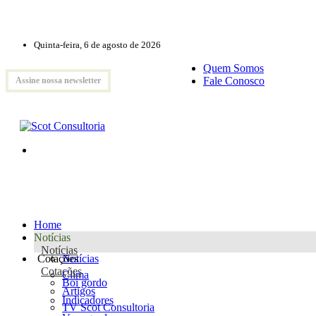
Quinta-feira, 6 de agosto de 2026
Quem Somos
Fale Conosco
Assine nossa newsletter
Home
Notícias
Notícias
Cotações
Notícias
Cotações
Clima
Boi gordo
Artigos
Indicadores
TV Scot Consultoria