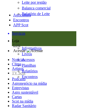
Leite por região
Balança comercial
Relatório de Leite
Agricultura
Encontros
APP Scot
Serviços
Loja
Loja
Informativos
Acessar
Livros
Notícias
Acessos
Clima
Planilhas
Artigos
Relatórios
TV Scot
Encontros
Podcasts
Agronegócio na mídia
Entrevistas
Agro sustentável
Cartas
Scot na mídia
Radar Sanitário