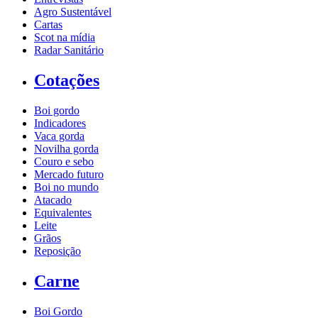
Agro Sustentável
Cartas
Scot na mídia
Radar Sanitário
Cotações
Boi gordo
Indicadores
Vaca gorda
Novilha gorda
Couro e sebo
Mercado futuro
Boi no mundo
Atacado
Equivalentes
Leite
Grãos
Reposição
Carne
Boi Gordo