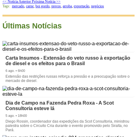
<< Notícia Anterior
Próxima Notícia >>
Tags:
mercado
,
carne
,
boi gordo
,
preços
,
arroba
,
exportação
,
negócios
Últimas Notícias
Carta Insumos - Extensão do veto russo à exportação
de diesel e os efeitos para o Brasil
6 ago. • 6h00
Extensão das restrições russas reforça a pressão e a preocupação sobre o
mercado de diesel.
Dia de Campo na Fazenda Pedra Roxa - A Scot
Consultoria esteve lá
5 ago. • 18h00
Diego Rossin, coordenador das expedições da Scot Consultoria, ministrou
palestra sobre o Circuito Cria durante o evento promovido pelo Siralta, no
Pará.