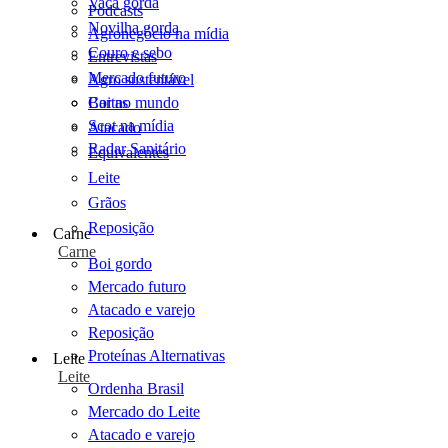
Vaca gorda
Podcasts
Novilha gorda
Agronegócio na mídia
Couro e sebo
Entrevistas
Mercado futuro
Agro sustentável
Cartas
Boi no mundo
Scot na mídia
Atacado
Radar Sanitário
Equivalentes
Leite
Grãos
Reposição
Carne
Carne
Boi gordo
Mercado futuro
Atacado e varejo
Reposição
Proteínas Alternativas
Leite
Leite
Ordenha Brasil
Mercado do Leite
Atacado e varejo