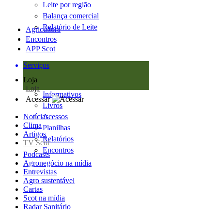
Leite por região
Balança comercial
Relatório de Leite
Agricultura
Encontros
APP Scot
Serviços
Loja
Loja
Informativos
Acessar
Livros
Notícias
Acessos
Clima
Planilhas
Artigos
Relatórios
TV Scot
Encontros
Podcasts
Agronegócio na mídia
Entrevistas
Agro sustentável
Cartas
Scot na mídia
Radar Sanitário