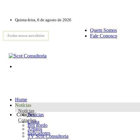
Quinta-feira, 6 de agosto de 2026
Quem Somos
Fale Conosco
Assine nossa newsletter
Home
Notícias
Notícias
Cotações
Notícias
Cotações
Clima
Boi gordo
Artigos
Indicadores
TV Scot Consultoria