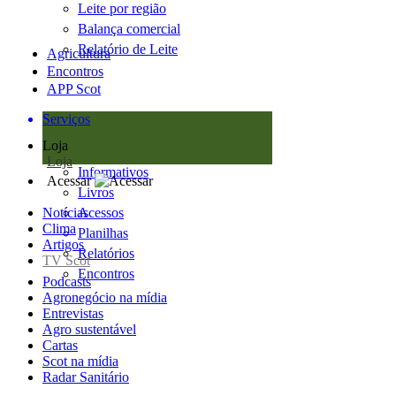
Leite por região
Balança comercial
Relatório de Leite
Agricultura
Encontros
APP Scot
Serviços
Loja
Loja
Informativos
Acessar
Livros
Notícias
Acessos
Clima
Planilhas
Artigos
Relatórios
TV Scot
Encontros
Podcasts
Agronegócio na mídia
Entrevistas
Agro sustentável
Cartas
Scot na mídia
Radar Sanitário