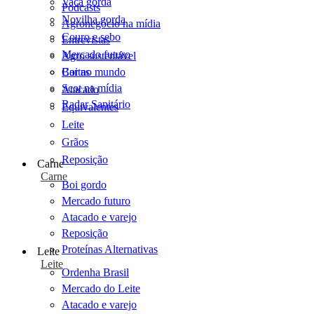
Vaca gorda
Podcasts
Novilha gorda
Agronegócio na mídia
Couro e sebo
Entrevistas
Mercado futuro
Agro sustentável
Cartas
Boi no mundo
Scot na mídia
Atacado
Radar Sanitário
Equivalentes
Leite
Grãos
Reposição
Carne
Carne
Boi gordo
Mercado futuro
Atacado e varejo
Reposição
Proteínas Alternativas
Leite
Leite
Ordenha Brasil
Mercado do Leite
Atacado e varejo