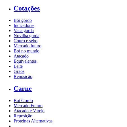
Cotações
Boi gordo
Indicadores
Vaca gorda
Novilha gorda
Couro e sebo
Mercado futuro
Boi no mundo
Atacado
Equivalentes
Leite
Grãos
Reposição
Carne
Boi Gordo
Mercado Futuro
Atacado e Varejo
Reposição
Proteínas Alternativas