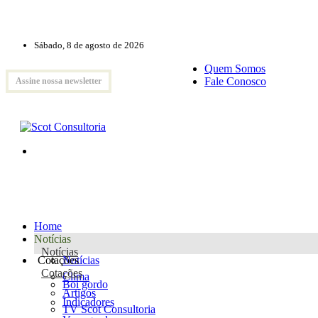
Sábado, 8 de agosto de 2026
Quem Somos
Fale Conosco
Assine nossa newsletter
Home
Notícias
Notícias
Cotações
Notícias
Cotações
Clima
Boi gordo
Artigos
Indicadores
TV Scot Consultoria