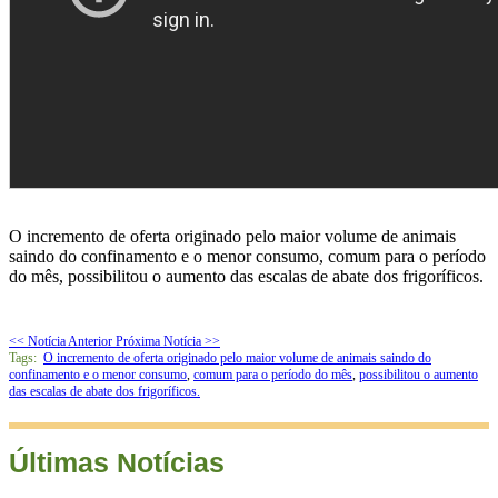
O incremento de oferta originado pelo maior volume de animais
saindo do confinamento e o menor consumo, comum para o período
do mês, possibilitou o aumento das escalas de abate dos frigoríficos.
<< Notícia Anterior
Próxima Notícia >>
Tags:
O incremento de oferta originado pelo maior volume de animais saindo do
confinamento e o menor consumo
,
comum para o período do mês
,
possibilitou o aumento
das escalas de abate dos frigoríficos.
Últimas Notícias