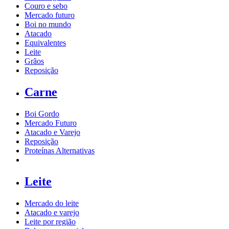
Couro e sebo
Mercado futuro
Boi no mundo
Atacado
Equivalentes
Leite
Grãos
Reposição
Carne
Boi Gordo
Mercado Futuro
Atacado e Varejo
Reposição
Proteínas Alternativas
Leite
Mercado do leite
Atacado e varejo
Leite por região