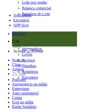
Leite por região
Balança comercial
Relatório de Leite
Agricultura
Encontros
APP Scot
Serviços
Loja
Loja
Informativos
Acessar
Livros
Notícias
Acessos
Clima
Planilhas
Artigos
Relatórios
TV Scot
Encontros
Podcasts
Agronegócio na mídia
Entrevistas
Agro sustentável
Cartas
Scot na mídia
Radar Sanitário