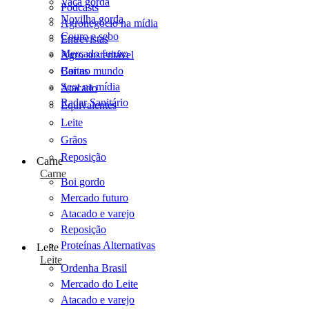
Vaca gorda
Podcasts
Novilha gorda
Agronegócio na mídia
Couro e sebo
Entrevistas
Mercado futuro
Agro sustentável
Cartas
Boi no mundo
Scot na mídia
Atacado
Radar Sanitário
Equivalentes
Leite
Grãos
Reposição
Carne
Carne
Boi gordo
Mercado futuro
Atacado e varejo
Reposição
Proteínas Alternativas
Leite
Leite
Ordenha Brasil
Mercado do Leite
Atacado e varejo