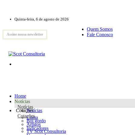
Quinta-feira, 6 de agosto de 2026
Quem Somos
Fale Conosco
Assine nossa newsletter
Home
Notícias
Notícias
Cotações
Notícias
Cotações
Clima
Boi gordo
Artigos
Indicadores
TV Scot Consultoria