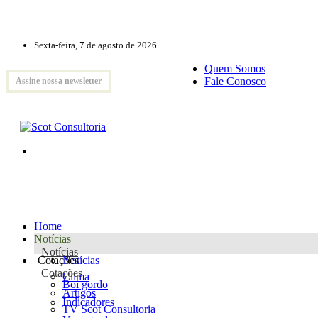
Sexta-feira, 7 de agosto de 2026
Quem Somos
Fale Conosco
Assine nossa newsletter
Home
Notícias
Notícias
Cotações
Notícias
Cotações
Clima
Boi gordo
Artigos
Indicadores
TV Scot Consultoria