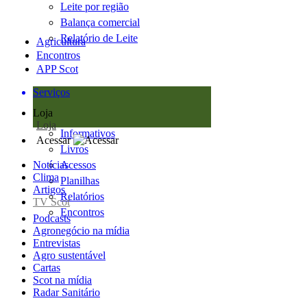
Leite por região
Balança comercial
Relatório de Leite
Agricultura
Encontros
APP Scot
Serviços
Loja
Loja
Informativos
Acessar
Livros
Notícias
Acessos
Clima
Planilhas
Artigos
Relatórios
TV Scot
Encontros
Podcasts
Agronegócio na mídia
Entrevistas
Agro sustentável
Cartas
Scot na mídia
Radar Sanitário