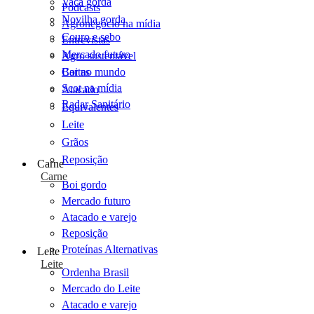
Vaca gorda
Podcasts
Novilha gorda
Agronegócio na mídia
Couro e sebo
Entrevistas
Mercado futuro
Agro sustentável
Cartas
Boi no mundo
Scot na mídia
Atacado
Radar Sanitário
Equivalentes
Leite
Grãos
Reposição
Carne
Carne
Boi gordo
Mercado futuro
Atacado e varejo
Reposição
Proteínas Alternativas
Leite
Leite
Ordenha Brasil
Mercado do Leite
Atacado e varejo