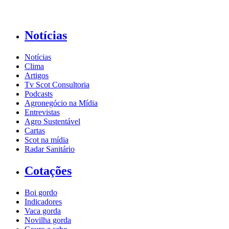
Notícias
Notícias
Clima
Artigos
Tv Scot Consultoria
Podcasts
Agronegócio na Mídia
Entrevistas
Agro Sustentável
Cartas
Scot na mídia
Radar Sanitário
Cotações
Boi gordo
Indicadores
Vaca gorda
Novilha gorda