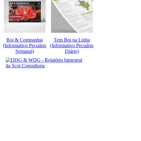
Boi & Companhia
Tem Boi na Linha
(Informativo Pecuário
(Informativo Pecuário
Semanal)
Diário)