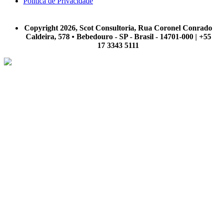
Política de Privacidade
A Scot Consultoria não se responsabiliza por negócios realizados a partir das informações contidas em
nosso site.
Copyright 2026, Scot Consultoria, Rua Coronel Conrado
Caldeira, 578 • Bebedouro - SP - Brasil - 14701-000 | +55
17 3343 5111