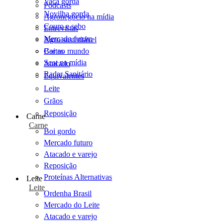
Vaca gorda
Podcasts
Novilha gorda
Agronegócio na mídia
Couro e sebo
Entrevistas
Mercado futuro
Agro sustentável
Cartas
Boi no mundo
Scot na mídia
Atacado
Radar Sanitário
Equivalentes
Leite
Grãos
Reposição
Carne
Carne
Boi gordo
Mercado futuro
Atacado e varejo
Reposição
Proteínas Alternativas
Leite
Leite
Ordenha Brasil
Mercado do Leite
Atacado e varejo