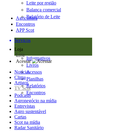
Leite por região
Balança comercial
Relatório de Leite
Agricultura
Encontros
APP Scot
Serviços
Loja
Loja
Informativos
Acessar
Livros
Notícias
Acessos
Clima
Planilhas
Artigos
Relatórios
TV Scot
Encontros
Podcasts
Agronegócio na mídia
Entrevistas
Agro sustentável
Cartas
Scot na mídia
Radar Sanitário