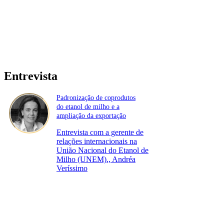
Entrevista
Padronização de coprodutos
do etanol de milho e a
ampliação da exportação
Entrevista com a gerente de
relações internacionais na
União Nacional do Etanol de
Milho (UNEM)., Andréa
Veríssimo