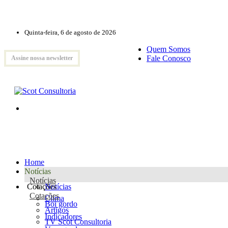
Quinta-feira, 6 de agosto de 2026
Quem Somos
Fale Conosco
Assine nossa newsletter
Home
Notícias
Notícias
Cotações
Notícias
Cotações
Clima
Boi gordo
Artigos
Indicadores
TV Scot Consultoria