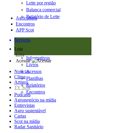
Leite por região
Balança comercial
Relatório de Leite
Agricultura
Encontros
APP Scot
Serviços
Loja
Loja
Informativos
Acessar
Livros
Notícias
Acessos
Clima
Planilhas
Artigos
Relatórios
TV Scot
Encontros
Podcasts
Agronegócio na mídia
Entrevistas
Agro sustentável
Cartas
Scot na mídia
Radar Sanitário