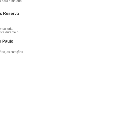
a para a maioria
os Reserva
nsultoria,
ica durante o.
o Paulo
rio, as cotações