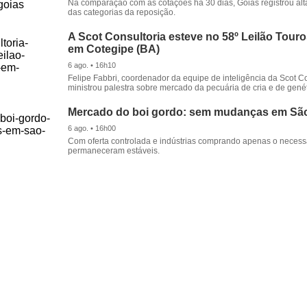
Na comparação com as cotações há 30 dias, Goiás registrou alt
das categorias da reposição.
A Scot Consultoria esteve no 58º Leilão Tour
em Cotegipe (BA)
6 ago. • 16h10
Felipe Fabbri, coordenador da equipe de inteligência da Scot Co
ministrou palestra sobre mercado da pecuária de cria e de genét
Mercado do boi gordo: sem mudanças em Sã
6 ago. • 16h00
Com oferta controlada e indústrias comprando apenas o necessá
permaneceram estáveis.