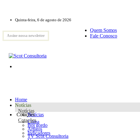
Quinta-feira, 6 de agosto de 2026
Quem Somos
Fale Conosco
Assine nossa newsletter
Home
Notícias
Notícias
Cotações
Notícias
Cotações
Clima
Boi gordo
Artigos
Indicadores
TV Scot Consultoria