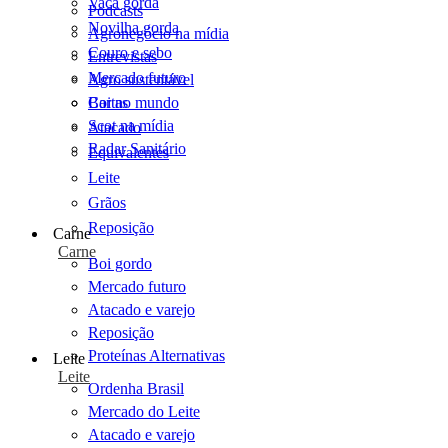
Vaca gorda
Podcasts
Novilha gorda
Agronegócio na mídia
Couro e sebo
Entrevistas
Mercado futuro
Agro sustentável
Cartas
Boi no mundo
Scot na mídia
Atacado
Radar Sanitário
Equivalentes
Leite
Grãos
Reposição
Carne
Carne
Boi gordo
Mercado futuro
Atacado e varejo
Reposição
Proteínas Alternativas
Leite
Leite
Ordenha Brasil
Mercado do Leite
Atacado e varejo