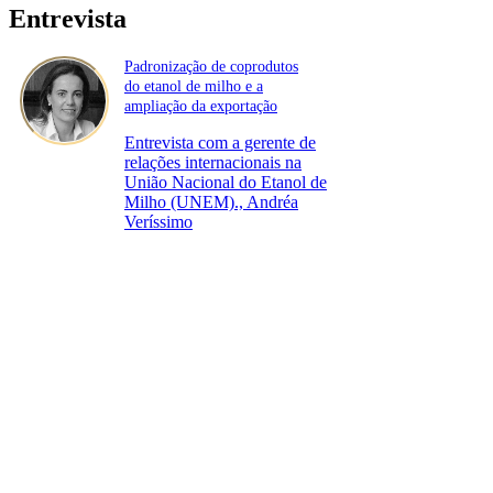
Entrevista
Padronização de coprodutos
do etanol de milho e a
ampliação da exportação
Entrevista com a gerente de
relações internacionais na
União Nacional do Etanol de
Milho (UNEM)., Andréa
Veríssimo