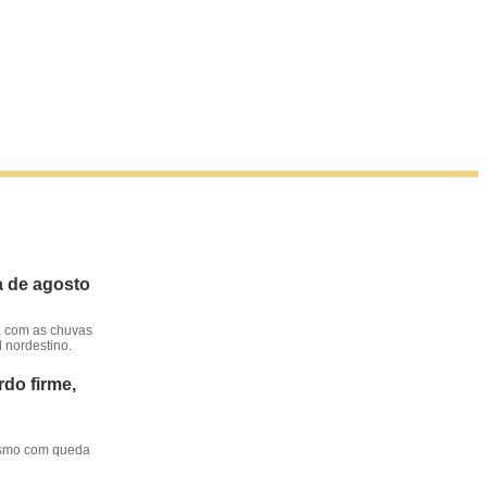
a de agosto
, com as chuvas
l nordestino.
do firme,
mesmo com queda