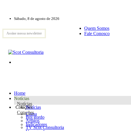
Sábado, 8 de agosto de 2026
Quem Somos
Fale Conosco
Assine nossa newsletter
Home
Notícias
Notícias
Cotações
Notícias
Cotações
Clima
Boi gordo
Artigos
Indicadores
TV Scot Consultoria