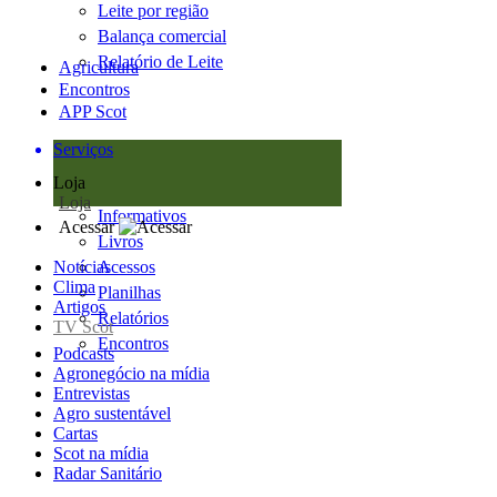
Leite por região
Balança comercial
Relatório de Leite
Agricultura
Encontros
APP Scot
Serviços
Loja
Loja
Informativos
Acessar
Livros
Notícias
Acessos
Clima
Planilhas
Artigos
Relatórios
TV Scot
Encontros
Podcasts
Agronegócio na mídia
Entrevistas
Agro sustentável
Cartas
Scot na mídia
Radar Sanitário