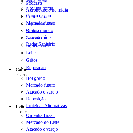
Vaca gorda
Podcasts
Novilha gorda
Agronegócio na mídia
Couro e sebo
Entrevistas
Mercado futuro
Agro sustentável
Cartas
Boi no mundo
Scot na mídia
Atacado
Radar Sanitário
Equivalentes
Leite
Grãos
Reposição
Carne
Carne
Boi gordo
Mercado futuro
Atacado e varejo
Reposição
Proteínas Alternativas
Leite
Leite
Ordenha Brasil
Mercado do Leite
Atacado e varejo