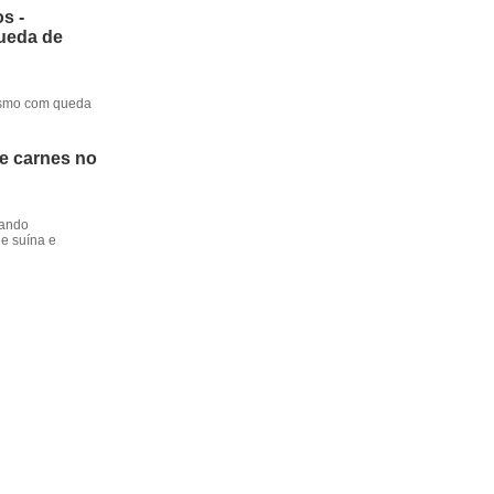
s -
queda de
mesmo com queda
de carnes no
dando
e suína e