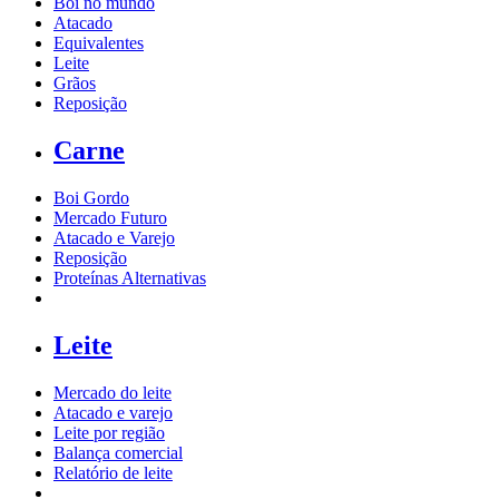
Boi no mundo
Atacado
Equivalentes
Leite
Grãos
Reposição
Carne
Boi Gordo
Mercado Futuro
Atacado e Varejo
Reposição
Proteínas Alternativas
Leite
Mercado do leite
Atacado e varejo
Leite por região
Balança comercial
Relatório de leite