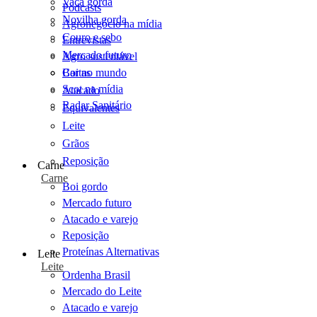
Vaca gorda
Podcasts
Novilha gorda
Agronegócio na mídia
Couro e sebo
Entrevistas
Mercado futuro
Agro sustentável
Cartas
Boi no mundo
Scot na mídia
Atacado
Radar Sanitário
Equivalentes
Leite
Grãos
Reposição
Carne
Carne
Boi gordo
Mercado futuro
Atacado e varejo
Reposição
Proteínas Alternativas
Leite
Leite
Ordenha Brasil
Mercado do Leite
Atacado e varejo