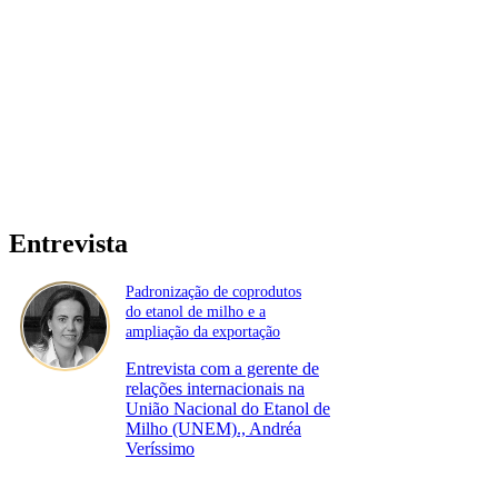
Entrevista
Padronização de coprodutos
do etanol de milho e a
ampliação da exportação
Entrevista com a gerente de
relações internacionais na
União Nacional do Etanol de
Milho (UNEM)., Andréa
Veríssimo