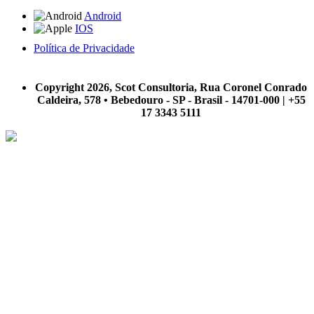
Android
IOS
Política de Privacidade
A Scot Consultoria não se responsabiliza por negócios realizados a partir das informações contidas em
nosso site.
Copyright 2026, Scot Consultoria, Rua Coronel Conrado
Caldeira, 578 • Bebedouro - SP - Brasil - 14701-000 | +55
17 3343 5111