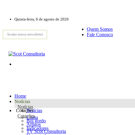
Quinta-feira, 6 de agosto de 2026
Quem Somos
Fale Conosco
Assine nossa newsletter
Home
Notícias
Notícias
Cotações
Notícias
Cotações
Clima
Boi gordo
Artigos
Indicadores
TV Scot Consultoria