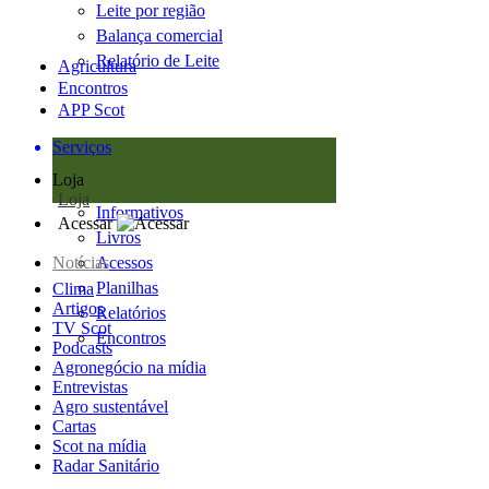
Leite por região
Balança comercial
Relatório de Leite
Agricultura
Encontros
APP Scot
Serviços
Loja
Loja
Informativos
Acessar
Livros
Notícias
Acessos
Planilhas
Clima
Artigos
Relatórios
TV Scot
Encontros
Podcasts
Agronegócio na mídia
Entrevistas
Agro sustentável
Cartas
Scot na mídia
Radar Sanitário