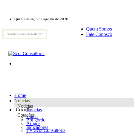
Quinta-feira, 6 de agosto de 2026
Quem Somos
Fale Conosco
Assine nossa newsletter
Home
Notícias
Notícias
Cotações
Notícias
Cotações
Clima
Boi gordo
Artigos
Indicadores
TV Scot Consultoria