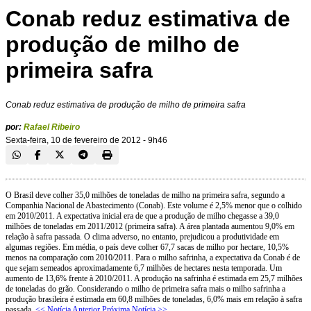
Conab reduz estimativa de
produção de milho de
primeira safra
Conab reduz estimativa de produção de milho de primeira safra
por:
Rafael Ribeiro
Sexta-feira, 10 de fevereiro de 2012 - 9h46
O Brasil deve colher 35,0 milhões de toneladas de milho na primeira safra, segundo a
Companhia Nacional de Abastecimento (Conab). Este volume é 2,5% menor que o colhido
em 2010/2011. A expectativa inicial era de que a produção de milho chegasse a 39,0
milhões de toneladas em 2011/2012 (primeira safra). A área plantada aumentou 9,0% em
relação à safra passada. O clima adverso, no entanto, prejudicou a produtividade em
algumas regiões. Em média, o país deve colher 67,7 sacas de milho por hectare, 10,5%
menos na comparação com 2010/2011. Para o milho safrinha, a expectativa da Conab é de
que sejam semeados aproximadamente 6,7 milhões de hectares nesta temporada. Um
aumento de 13,6% frente à 2010/2011. A produção na safrinha é estimada em 25,7 milhões
de toneladas do grão. Considerando o milho de primeira safra mais o milho safrinha a
produção brasileira é estimada em 60,8 milhões de toneladas, 6,0% mais em relação à safra
passada.
<< Notícia Anterior
Próxima Notícia >>