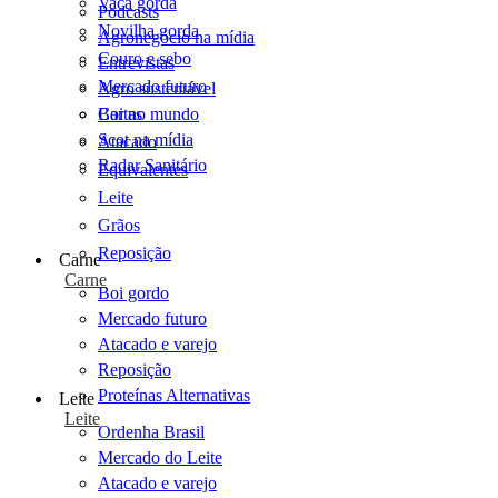
Vaca gorda
Podcasts
Novilha gorda
Agronegócio na mídia
Couro e sebo
Entrevistas
Mercado futuro
Agro sustentável
Cartas
Boi no mundo
Scot na mídia
Atacado
Radar Sanitário
Equivalentes
Leite
Grãos
Reposição
Carne
Carne
Boi gordo
Mercado futuro
Atacado e varejo
Reposição
Proteínas Alternativas
Leite
Leite
Ordenha Brasil
Mercado do Leite
Atacado e varejo