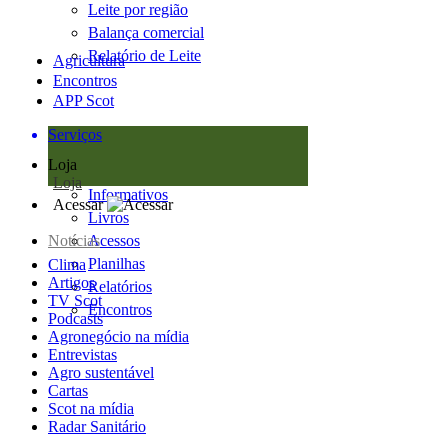
Leite por região
Balança comercial
Relatório de Leite
Agricultura
Encontros
APP Scot
Serviços
Loja
Loja
Informativos
Acessar
Livros
Notícias
Acessos
Planilhas
Clima
Artigos
Relatórios
TV Scot
Encontros
Podcasts
Agronegócio na mídia
Entrevistas
Agro sustentável
Cartas
Scot na mídia
Radar Sanitário