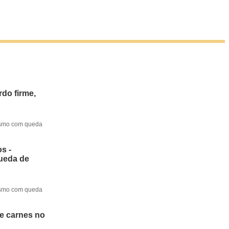
do firme,
mesmo com queda
s -
queda de
mesmo com queda
de carnes no