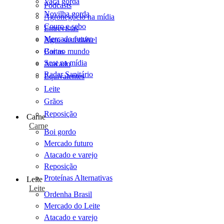
Vaca gorda
Podcasts
Novilha gorda
Agronegócio na mídia
Couro e sebo
Entrevistas
Mercado futuro
Agro sustentável
Cartas
Boi no mundo
Scot na mídia
Atacado
Radar Sanitário
Equivalentes
Leite
Grãos
Reposição
Carne
Carne
Boi gordo
Mercado futuro
Atacado e varejo
Reposição
Proteínas Alternativas
Leite
Leite
Ordenha Brasil
Mercado do Leite
Atacado e varejo