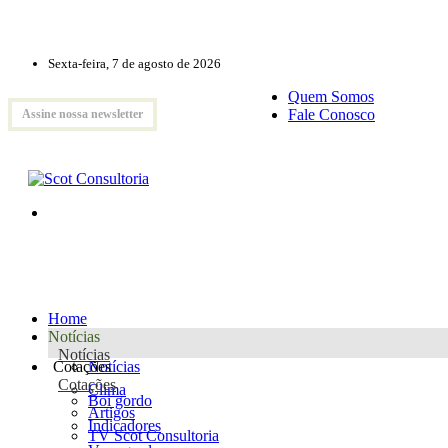
Sexta-feira, 7 de agosto de 2026
Quem Somos
Fale Conosco
Assine nossa newsletter
Home
Notícias
Notícias
Cotações
Notícias
Cotações
Clima
Boi gordo
Artigos
Indicadores
TV Scot Consultoria