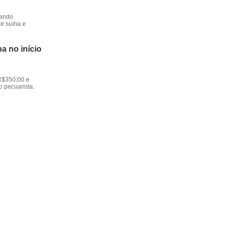
dando
e suína e
a no início
R$350,00 e
o pecuarista.