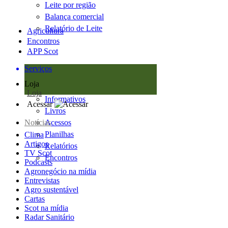
Leite por região
Balança comercial
Relatório de Leite
Agricultura
Encontros
APP Scot
Serviços
Loja
Loja
Informativos
Acessar
Livros
Notícias
Acessos
Planilhas
Clima
Artigos
Relatórios
TV Scot
Encontros
Podcasts
Agronegócio na mídia
Entrevistas
Agro sustentável
Cartas
Scot na mídia
Radar Sanitário