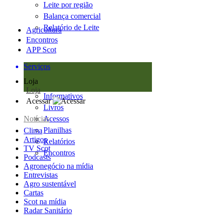
Leite por região
Balança comercial
Relatório de Leite
Agricultura
Encontros
APP Scot
Serviços
Loja
Loja
Informativos
Acessar
Livros
Notícias
Acessos
Planilhas
Clima
Artigos
Relatórios
TV Scot
Encontros
Podcasts
Agronegócio na mídia
Entrevistas
Agro sustentável
Cartas
Scot na mídia
Radar Sanitário