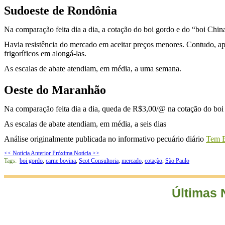
Sudoeste de Rondônia
Na comparação feita dia a dia, a cotação do boi gordo e do “boi Chin
Havia resistência do mercado em aceitar preços menores. Contudo, ap
frigoríficos em alongá-las.
As escalas de abate atendiam, em média, a uma semana.
Oeste do Maranhão
Na comparação feita dia a dia, queda de R$3,00/@ na cotação do boi 
As escalas de abate atendiam, em média, a seis dias
Análise originalmente publicada no informativo pecuário diário
Tem B
<< Notícia Anterior
Próxima Notícia >>
Tags:
boi gordo
,
carne bovina
,
Scot Consultoria
,
mercado
,
cotação
,
São Paulo
Últimas 