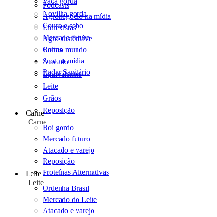
Vaca gorda
Podcasts
Novilha gorda
Agronegócio na mídia
Couro e sebo
Entrevistas
Mercado futuro
Agro sustentável
Cartas
Boi no mundo
Scot na mídia
Atacado
Radar Sanitário
Equivalentes
Leite
Grãos
Reposição
Carne
Carne
Boi gordo
Mercado futuro
Atacado e varejo
Reposição
Proteínas Alternativas
Leite
Leite
Ordenha Brasil
Mercado do Leite
Atacado e varejo