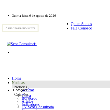
Quinta-feira, 6 de agosto de 2026
Quem Somos
Fale Conosco
Assine nossa newsletter
Home
Notícias
Notícias
Cotações
Notícias
Cotações
Clima
Boi gordo
Artigos
Indicadores
TV Scot Consultoria