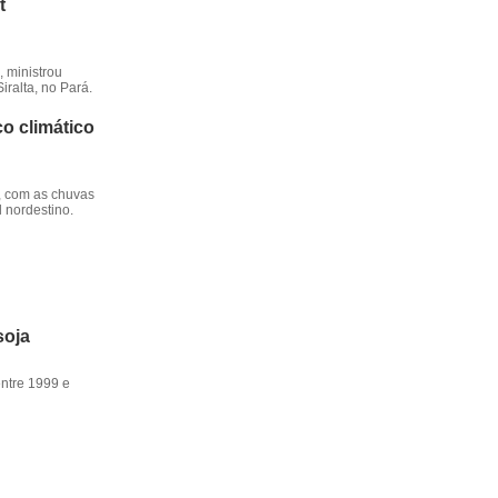
t
 ministrou
iralta, no Pará.
o climático
, com as chuvas
l nordestino.
soja
entre 1999 e