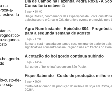
Dia de Campo na Fazenda Pedra Roxa - A Sco
Consultoria esteve lá
5 ago. • 18h00
Diego Rossin, coordenador das expedições da Scot Consultoria,
palestra sobre o Circuito Cria durante o evento promovido pelo S
Agro Num Instante - Episódio 804 - Prognóstic
para a segunda semana de agosto
5 ago. • 17h00
Semana será marcada por tempo seco em grande parte do país
significativas concentradas na Região Sul e em trechos do litora
A cotação do boi gordo continua subindo
5 ago. • 14h42
Boi gordo e “boi china” sobem em São Paulo.
Fique Sabendo - Custo de produção: milho e 
5 ago. • 6h00
Custo deflacionado de produção do milho e da soja em R$/ha, 
2026*.