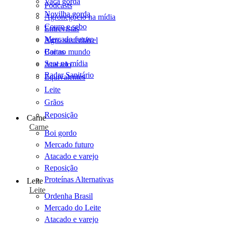
Vaca gorda
Podcasts
Novilha gorda
Agronegócio na mídia
Couro e sebo
Entrevistas
Mercado futuro
Agro sustentável
Cartas
Boi no mundo
Scot na mídia
Atacado
Radar Sanitário
Equivalentes
Leite
Grãos
Reposição
Carne
Carne
Boi gordo
Mercado futuro
Atacado e varejo
Reposição
Proteínas Alternativas
Leite
Leite
Ordenha Brasil
Mercado do Leite
Atacado e varejo