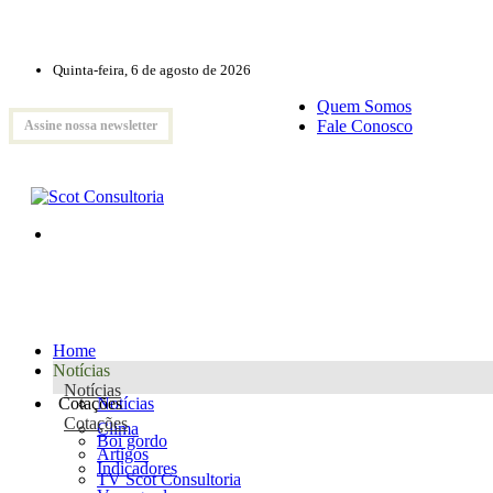
Quinta-feira, 6 de agosto de 2026
Quem Somos
Fale Conosco
Assine nossa newsletter
Home
Notícias
Notícias
Cotações
Notícias
Cotações
Clima
Boi gordo
Artigos
Indicadores
TV Scot Consultoria