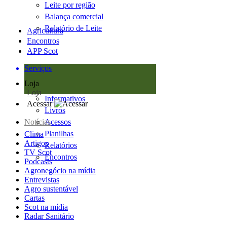
Leite por região
Balança comercial
Relatório de Leite
Agricultura
Encontros
APP Scot
Serviços
Loja
Loja
Informativos
Acessar
Livros
Notícias
Acessos
Planilhas
Clima
Artigos
Relatórios
TV Scot
Encontros
Podcasts
Agronegócio na mídia
Entrevistas
Agro sustentável
Cartas
Scot na mídia
Radar Sanitário