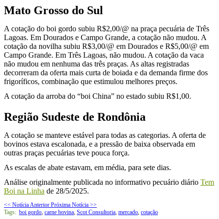
Mato Grosso do Sul
A cotação do boi gordo subiu R$2,00/@ na praça pecuária de Três
Lagoas. Em Dourados e Campo Grande, a cotação não mudou. A
cotação da novilha subiu R$3,00/@ em Dourados e R$5,00/@ em
Campo Grande. Em Três Lagoas, não mudou. A cotação da vaca
não mudou em nenhuma das três praças. As altas registradas
decorreram da oferta mais curta de boiada e da demanda firme dos
frigoríficos, combinação que estimulou melhores preços.
A cotação da arroba do “boi China” no estado subiu R$1,00.
Região Sudeste de Rondônia
A cotação se manteve estável para todas as categorias. A oferta de
bovinos estava escalonada, e a pressão de baixa observada em
outras praças pecuárias teve pouca força.
As escalas de abate estavam, em média, para sete dias.
Análise originalmente publicada no informativo pecuário diário
Tem
Boi na Linha
de 28/5/2025.
<< Notícia Anterior
Próxima Notícia >>
Tags:
boi gordo
,
carne bovina
,
Scot Consultoria
,
mercado
,
cotação