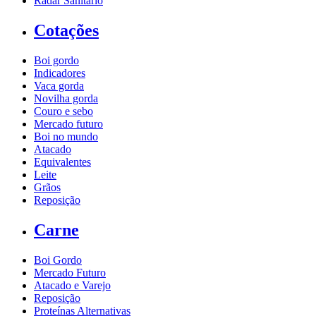
Radar Sanitário
Cotações
Boi gordo
Indicadores
Vaca gorda
Novilha gorda
Couro e sebo
Mercado futuro
Boi no mundo
Atacado
Equivalentes
Leite
Grãos
Reposição
Carne
Boi Gordo
Mercado Futuro
Atacado e Varejo
Reposição
Proteínas Alternativas