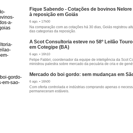
Fique Sabendo - Cotações de bovinos Nelore
à reposição em Goiás
6 ago. • 17h00
Na comparação com as cotações há 30 dias, Goiás registrou alt
das categorias da reposição.
A Scot Consultoria esteve no 58º Leilão Tour
em Cotegipe (BA)
6 ago. • 16h10
Felipe Fabbri, coordenador da equipe de inteligência da Scot Co
ministrou palestra sobre mercado da pecuária de cria e de genét
Mercado do boi gordo: sem mudanças em Sã
6 ago. • 16h00
Com oferta controlada e indústrias comprando apenas o necessá
permaneceram estáveis.