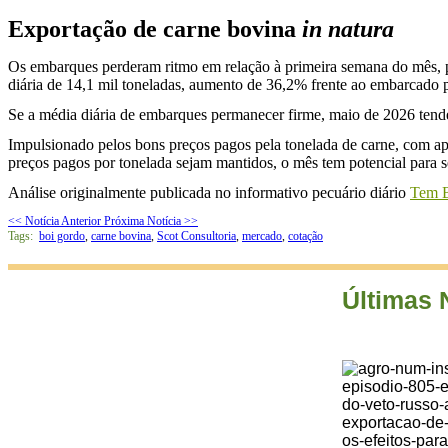
Exportação de carne bovina
in natura
Os embarques perderam ritmo em relação à primeira semana do mês, 
diária de 14,1 mil toneladas, aumento de 36,2% frente ao embarcad
Se a média diária de embarques permanecer firme, maio de 2026 tend
Impulsionado pelos bons preços pagos pela tonelada de carne, com ap
preços pagos por tonelada sejam mantidos, o mês tem potencial para s
Análise originalmente publicada no informativo pecuário diário
Tem B
<< Notícia Anterior
Próxima Notícia >>
Tags:
boi gordo
,
carne bovina
,
Scot Consultoria
,
mercado
,
cotação
Últimas 