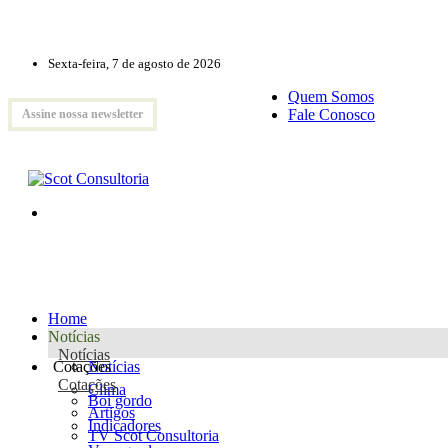
Sexta-feira, 7 de agosto de 2026
Quem Somos
Fale Conosco
Assine nossa newsletter
Home
Notícias
Notícias
Cotações
Notícias
Cotações
Clima
Boi gordo
Artigos
Indicadores
TV Scot Consultoria