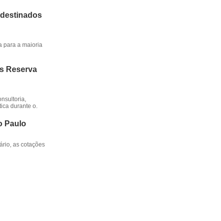
 destinados
a para a maioria
os Reserva
nsultoria,
ica durante o.
o Paulo
rio, as cotações