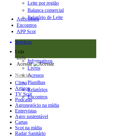
Leite por região
Balança comercial
Relatório de Leite
Agricultura
Encontros
APP Scot
Serviços
Loja
Loja
Informativos
Acessar
Livros
Notícias
Acessos
Planilhas
Clima
Artigos
Relatórios
TV Scot
Encontros
Podcasts
Agronegócio na mídia
Entrevistas
Agro sustentável
Cartas
Scot na mídia
Radar Sanitário