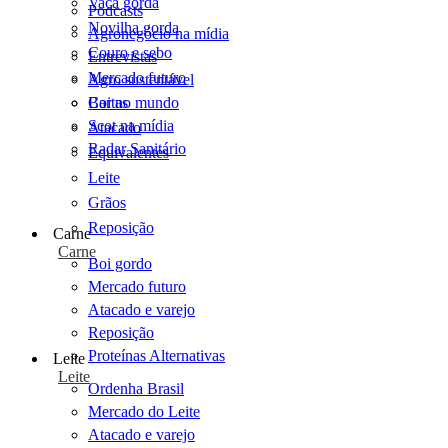
Vaca gorda
Podcasts
Novilha gorda
Agronegócio na mídia
Couro e sebo
Entrevistas
Mercado futuro
Agro sustentável
Cartas
Boi no mundo
Scot na mídia
Atacado
Radar Sanitário
Equivalentes
Leite
Grãos
Reposição
Carne
Carne
Boi gordo
Mercado futuro
Atacado e varejo
Reposição
Proteínas Alternativas
Leite
Leite
Ordenha Brasil
Mercado do Leite
Atacado e varejo