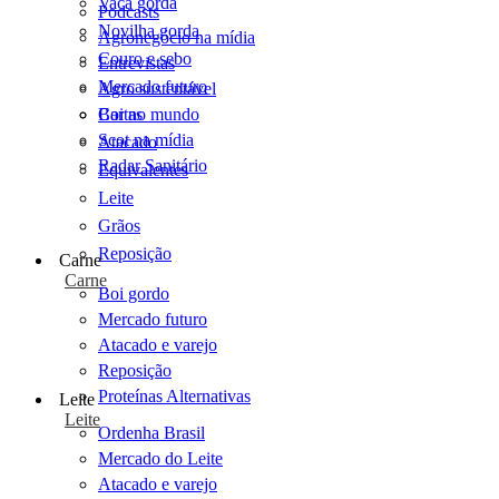
Vaca gorda
Podcasts
Novilha gorda
Agronegócio na mídia
Couro e sebo
Entrevistas
Mercado futuro
Agro sustentável
Cartas
Boi no mundo
Scot na mídia
Atacado
Radar Sanitário
Equivalentes
Leite
Grãos
Reposição
Carne
Carne
Boi gordo
Mercado futuro
Atacado e varejo
Reposição
Proteínas Alternativas
Leite
Leite
Ordenha Brasil
Mercado do Leite
Atacado e varejo