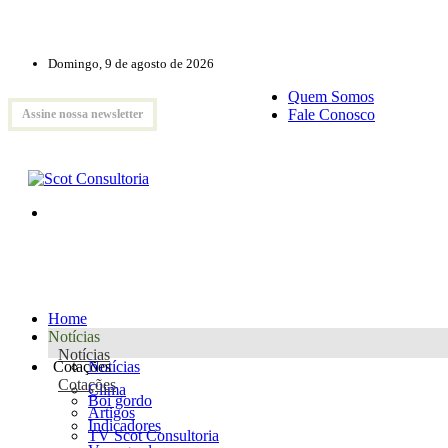
Domingo, 9 de agosto de 2026
Quem Somos
Fale Conosco
Assine nossa newsletter
Home
Notícias
Notícias
Cotações
Notícias
Cotações
Clima
Boi gordo
Artigos
Indicadores
TV Scot Consultoria