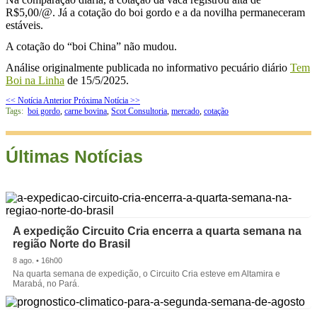
R$5,00/@. Já a cotação do boi gordo e a da novilha permaneceram
estáveis.
A cotação do “boi China” não mudou.
Análise originalmente publicada no informativo pecuário diário
Tem
Boi na Linha
de 15/5/2025.
<< Notícia Anterior
Próxima Notícia >>
Tags:
boi gordo
,
carne bovina
,
Scot Consultoria
,
mercado
,
cotação
Últimas Notícias
A expedição Circuito Cria encerra a quarta semana na
região Norte do Brasil
8 ago. • 16h00
Na quarta semana de expedição, o Circuito Cria esteve em Altamira e
Marabá, no Pará.