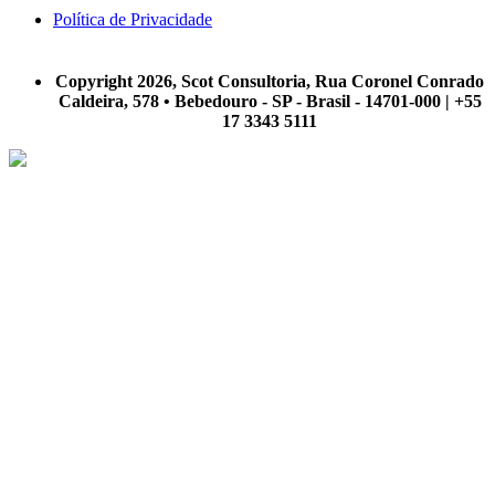
Política de Privacidade
A Scot Consultoria não se responsabiliza por negócios realizados a partir das informações contidas em
nosso site.
Copyright 2026, Scot Consultoria, Rua Coronel Conrado
Caldeira, 578 • Bebedouro - SP - Brasil - 14701-000 | +55
17 3343 5111