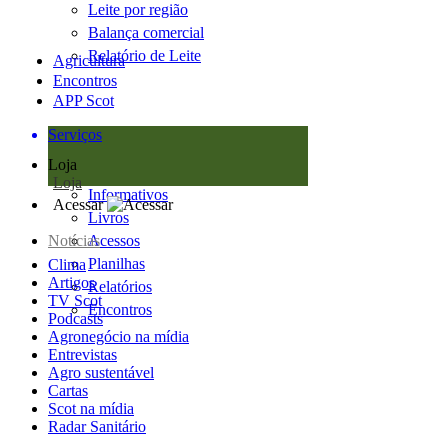
Leite por região
Balança comercial
Relatório de Leite
Agricultura
Encontros
APP Scot
Serviços
Loja
Loja
Informativos
Acessar
Livros
Notícias
Acessos
Planilhas
Clima
Artigos
Relatórios
TV Scot
Encontros
Podcasts
Agronegócio na mídia
Entrevistas
Agro sustentável
Cartas
Scot na mídia
Radar Sanitário