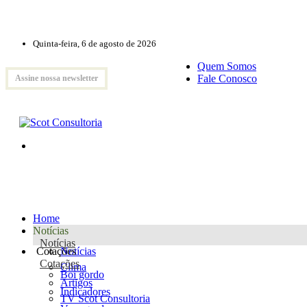
Quinta-feira, 6 de agosto de 2026
Quem Somos
Fale Conosco
Assine nossa newsletter
Home
Notícias
Notícias
Cotações
Notícias
Cotações
Clima
Boi gordo
Artigos
Indicadores
TV Scot Consultoria