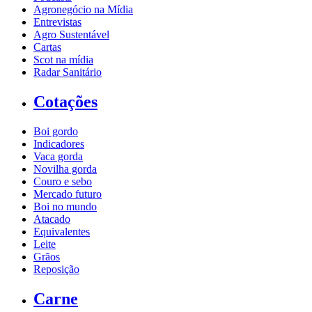
Agronegócio na Mídia
Entrevistas
Agro Sustentável
Cartas
Scot na mídia
Radar Sanitário
Cotações
Boi gordo
Indicadores
Vaca gorda
Novilha gorda
Couro e sebo
Mercado futuro
Boi no mundo
Atacado
Equivalentes
Leite
Grãos
Reposição
Carne