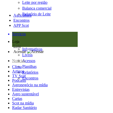
Leite por região
Balança comercial
Relatório de Leite
Agricultura
Encontros
APP Scot
Serviços
Loja
Loja
Informativos
Acessar
Livros
Notícias
Acessos
Planilhas
Clima
Artigos
Relatórios
TV Scot
Encontros
Podcasts
Agronegócio na mídia
Entrevistas
Agro sustentável
Cartas
Scot na mídia
Radar Sanitário