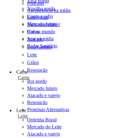
Vaca gorda
Podcasts
Novilha gorda
Agronegócio na mídia
Couro e sebo
Entrevistas
Mercado futuro
Agro sustentável
Cartas
Boi no mundo
Scot na mídia
Atacado
Radar Sanitário
Equivalentes
Leite
Grãos
Reposição
Carne
Carne
Boi gordo
Mercado futuro
Atacado e varejo
Reposição
Proteínas Alternativas
Leite
Leite
Ordenha Brasil
Mercado do Leite
Atacado e varejo