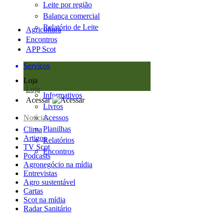
Leite por região
Balança comercial
Relatório de Leite
Agricultura
Encontros
APP Scot
Serviços
Loja
Loja
Informativos
Acessar
Livros
Notícias
Acessos
Planilhas
Clima
Artigos
Relatórios
TV Scot
Encontros
Podcasts
Agronegócio na mídia
Entrevistas
Agro sustentável
Cartas
Scot na mídia
Radar Sanitário