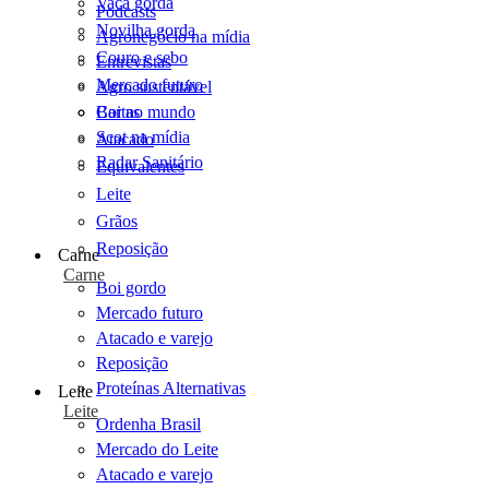
Vaca gorda
Podcasts
Novilha gorda
Agronegócio na mídia
Couro e sebo
Entrevistas
Mercado futuro
Agro sustentável
Cartas
Boi no mundo
Scot na mídia
Atacado
Radar Sanitário
Equivalentes
Leite
Grãos
Reposição
Carne
Carne
Boi gordo
Mercado futuro
Atacado e varejo
Reposição
Proteínas Alternativas
Leite
Leite
Ordenha Brasil
Mercado do Leite
Atacado e varejo