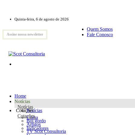
Quinta-feira, 6 de agosto de 2026
Quem Somos
Fale Conosco
Assine nossa newsletter
Home
Notícias
Notícias
Cotações
Notícias
Cotações
Clima
Boi gordo
Artigos
Indicadores
TV Scot Consultoria