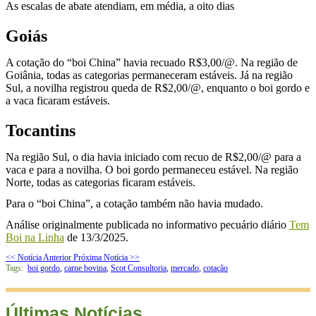
As escalas de abate atendiam, em média, a oito dias
Goiás
A cotação do “boi China” havia recuado R$3,00/@. Na região de
Goiânia, todas as categorias permaneceram estáveis. Já na região
Sul, a novilha registrou queda de R$2,00/@, enquanto o boi gordo e
a vaca ficaram estáveis.
Tocantins
Na região Sul, o dia havia iniciado com recuo de R$2,00/@ para a
vaca e para a novilha. O boi gordo permaneceu estável. Na região
Norte, todas as categorias ficaram estáveis.
Para o “boi China”, a cotação também não havia mudado.
Análise originalmente publicada no informativo pecuário diário
Tem
Boi na Linha
de 13/3/2025.
<< Notícia Anterior
Próxima Notícia >>
Tags:
boi gordo
,
carne bovina
,
Scot Consultoria
,
mercado
,
cotação
Últimas Notícias