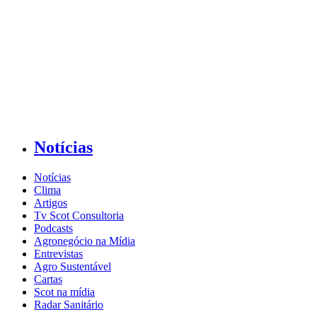
Notícias
Notícias
Clima
Artigos
Tv Scot Consultoria
Podcasts
Agronegócio na Mídia
Entrevistas
Agro Sustentável
Cartas
Scot na mídia
Radar Sanitário