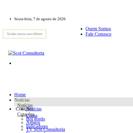
Sexta-feira, 7 de agosto de 2026
Quem Somos
Fale Conosco
Assine nossa newsletter
Home
Notícias
Notícias
Cotações
Notícias
Cotações
Clima
Boi gordo
Artigos
Indicadores
TV Scot Consultoria