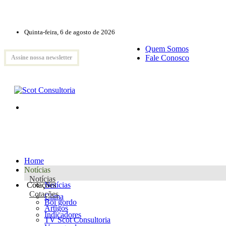
Quinta-feira, 6 de agosto de 2026
Quem Somos
Fale Conosco
Assine nossa newsletter
Home
Notícias
Notícias
Cotações
Notícias
Cotações
Clima
Boi gordo
Artigos
Indicadores
TV Scot Consultoria