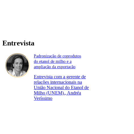
Entrevista
Padronização de coprodutos
do etanol de milho e a
ampliação da exportação
Entrevista com a gerente de
relações internacionais na
União Nacional do Etanol de
Milho (UNEM)., Andréa
Veríssimo