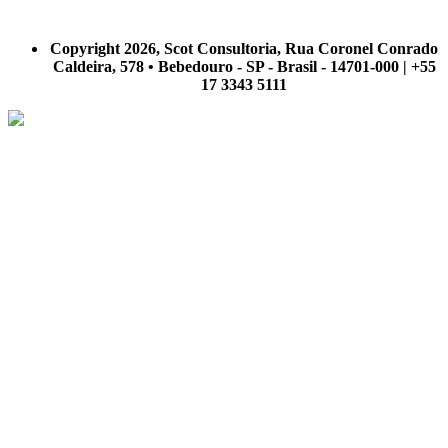
A Scot Consultoria não se responsabiliza por negócios realizados a partir das informações contidas em
nosso site.
Copyright 2026, Scot Consultoria, Rua Coronel Conrado
Caldeira, 578 • Bebedouro - SP - Brasil - 14701-000 | +55
17 3343 5111