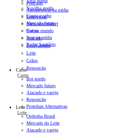
Vaca gorda
Podcasts
Novilha gorda
Agronegócio na mídia
Couro e sebo
Entrevistas
Mercado futuro
Agro sustentável
Cartas
Boi no mundo
Scot na mídia
Atacado
Radar Sanitário
Equivalentes
Leite
Grãos
Reposição
Carne
Carne
Boi gordo
Mercado futuro
Atacado e varejo
Reposição
Proteínas Alternativas
Leite
Leite
Ordenha Brasil
Mercado do Leite
Atacado e varejo