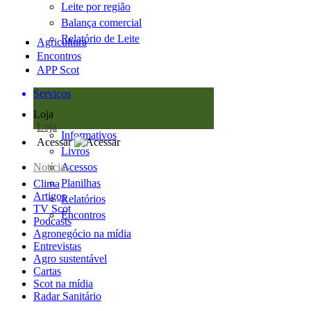
Leite por região
Balança comercial
Relatório de Leite
Agricultura
Encontros
APP Scot
Serviços
Loja
Loja
Informativos
Acessar
Livros
Notícias
Acessos
Planilhas
Clima
Artigos
Relatórios
TV Scot
Encontros
Podcasts
Agronegócio na mídia
Entrevistas
Agro sustentável
Cartas
Scot na mídia
Radar Sanitário