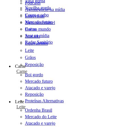
Vaca gorda
Podcasts
Novilha gorda
Agronegócio na mídia
Couro e sebo
Entrevistas
Mercado futuro
Agro sustentável
Cartas
Boi no mundo
Scot na mídia
Atacado
Radar Sanitário
Equivalentes
Leite
Grãos
Reposição
Carne
Carne
Boi gordo
Mercado futuro
Atacado e varejo
Reposição
Proteínas Alternativas
Leite
Leite
Ordenha Brasil
Mercado do Leite
Atacado e varejo