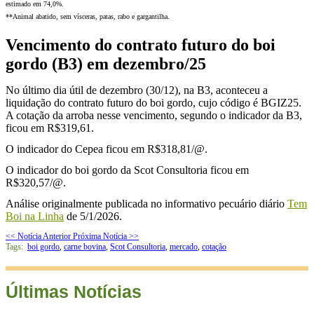
estimado em 74,0%.
**Animal abatido, sem vísceras, patas, rabo e gargantilha.
Vencimento do contrato futuro do boi
gordo (B3) em dezembro/25
No último dia útil de dezembro (30/12), na B3, aconteceu a
liquidação do contrato futuro do boi gordo, cujo código é BGIZ25.
A cotação da arroba nesse vencimento, segundo o indicador da B3,
ficou em R$319,61.
O indicador do Cepea ficou em R$318,81/@.
O indicador do boi gordo da Scot Consultoria ficou em
R$320,57/@.
Análise originalmente publicada no informativo pecuário diário
Tem
Boi na Linha
de 5/1/2026.
<< Notícia Anterior
Próxima Notícia >>
Tags:
boi gordo
,
carne bovina
,
Scot Consultoria
,
mercado
,
cotação
Últimas Notícias