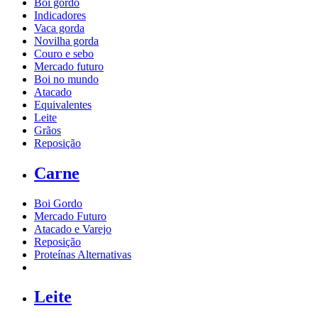
Boi gordo
Indicadores
Vaca gorda
Novilha gorda
Couro e sebo
Mercado futuro
Boi no mundo
Atacado
Equivalentes
Leite
Grãos
Reposição
Carne
Boi Gordo
Mercado Futuro
Atacado e Varejo
Reposição
Proteínas Alternativas
Leite