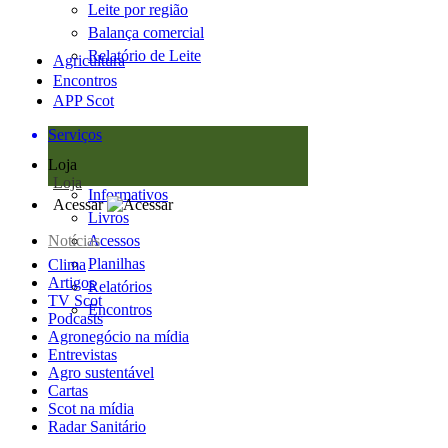
Leite por região
Balança comercial
Relatório de Leite
Agricultura
Encontros
APP Scot
Serviços
Loja
Loja
Informativos
Acessar
Livros
Notícias
Acessos
Planilhas
Clima
Artigos
Relatórios
TV Scot
Encontros
Podcasts
Agronegócio na mídia
Entrevistas
Agro sustentável
Cartas
Scot na mídia
Radar Sanitário