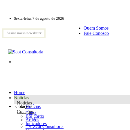
Sexta-feira, 7 de agosto de 2026
Quem Somos
Fale Conosco
Assine nossa newsletter
Home
Notícias
Notícias
Cotações
Notícias
Cotações
Clima
Boi gordo
Artigos
Indicadores
TV Scot Consultoria