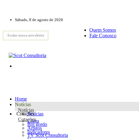
Sábado, 8 de agosto de 2026
Quem Somos
Fale Conosco
Assine nossa newsletter
Home
Notícias
Notícias
Cotações
Notícias
Cotações
Clima
Boi gordo
Artigos
Indicadores
TV Scot Consultoria