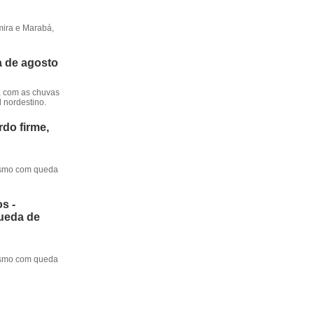
mira e Marabá,
a de agosto
, com as chuvas
l nordestino.
do firme,
mesmo com queda
s -
queda de
mesmo com queda