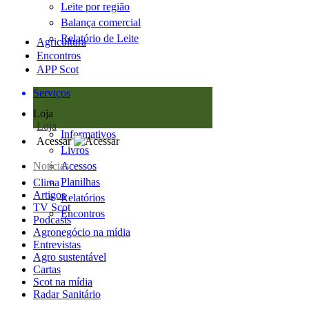
Leite por região
Balança comercial
Relatório de Leite
Agricultura
Encontros
APP Scot
Serviços
Loja
Loja
Informativos
Acessar
Livros
Notícias
Acessos
Planilhas
Clima
Artigos
Relatórios
TV Scot
Encontros
Podcasts
Agronegócio na mídia
Entrevistas
Agro sustentável
Cartas
Scot na mídia
Radar Sanitário