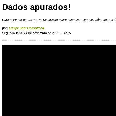
Dados apurados!
Quer estar por dentro dos resultados da maior pesquisa-expedicionária da pecuá
por:
Equipe Scot Consultoria
Segunda-feira, 24 de novembro de 2025 - 14h35