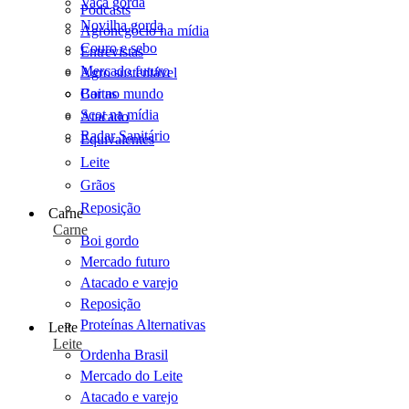
Vaca gorda
Podcasts
Novilha gorda
Agronegócio na mídia
Couro e sebo
Entrevistas
Mercado futuro
Agro sustentável
Cartas
Boi no mundo
Scot na mídia
Atacado
Radar Sanitário
Equivalentes
Leite
Grãos
Reposição
Carne
Carne
Boi gordo
Mercado futuro
Atacado e varejo
Reposição
Proteínas Alternativas
Leite
Leite
Ordenha Brasil
Mercado do Leite
Atacado e varejo