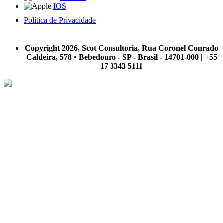
IOS
Política de Privacidade
A Scot Consultoria não se responsabiliza por negócios realizados a partir das informações contidas em
nosso site.
Copyright 2026, Scot Consultoria, Rua Coronel Conrado
Caldeira, 578 • Bebedouro - SP - Brasil - 14701-000 | +55
17 3343 5111