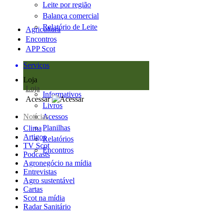
Leite por região
Balança comercial
Relatório de Leite
Agricultura
Encontros
APP Scot
Serviços
Loja
Loja
Informativos
Acessar
Livros
Notícias
Acessos
Planilhas
Clima
Artigos
Relatórios
TV Scot
Encontros
Podcasts
Agronegócio na mídia
Entrevistas
Agro sustentável
Cartas
Scot na mídia
Radar Sanitário