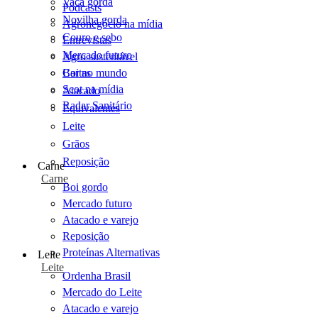
Vaca gorda
Podcasts
Novilha gorda
Agronegócio na mídia
Couro e sebo
Entrevistas
Mercado futuro
Agro sustentável
Cartas
Boi no mundo
Scot na mídia
Atacado
Radar Sanitário
Equivalentes
Leite
Grãos
Reposição
Carne
Carne
Boi gordo
Mercado futuro
Atacado e varejo
Reposição
Proteínas Alternativas
Leite
Leite
Ordenha Brasil
Mercado do Leite
Atacado e varejo