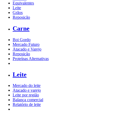
Equivalentes
Leite
Grãos
Reposição
Carne
Boi Gordo
Mercado Futuro
Atacado e Varejo
Reposição
Proteínas Alternativas
Leite
Mercado do leite
Atacado e varejo
Leite por região
Balança comercial
Relatório de leite