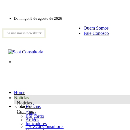
Domingo, 9 de agosto de 2026
Quem Somos
Fale Conosco
Assine nossa newsletter
Home
Notícias
Notícias
Cotações
Notícias
Cotações
Clima
Boi gordo
Artigos
Indicadores
TV Scot Consultoria