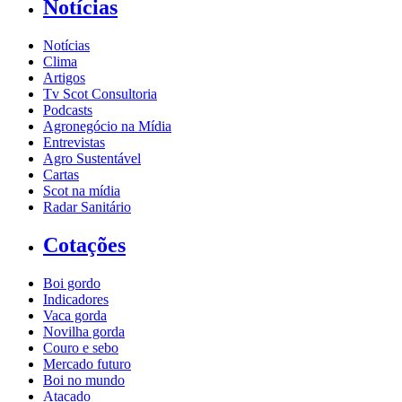
Notícias
Notícias
Clima
Artigos
Tv Scot Consultoria
Podcasts
Agronegócio na Mídia
Entrevistas
Agro Sustentável
Cartas
Scot na mídia
Radar Sanitário
Cotações
Boi gordo
Indicadores
Vaca gorda
Novilha gorda
Couro e sebo
Mercado futuro
Boi no mundo
Atacado