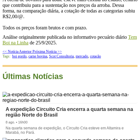
que contribuiu para a sustentação nos preços da arroba. Dessa
forma, na comparação diária, a cotação de todas as categorias subiu
R$2,00/@.
Todos os preços foram brutos e com prazo.
Análise originalmente publicada no informativo pecuário diário
Tem
Boi na Linha
de 25/9/2025.
<< Notícia Anterior
Próxima Notícia >>
Tags:
boi gordo
,
carne bovina
,
Scot Consultoria
,
mercado
,
cotação
Últimas Notícias
A expedição Circuito Cria encerra a quarta semana na
região Norte do Brasil
8 ago. • 16h00
Na quarta semana de expedição, o Circuito Cria esteve em Altamira e
Marabá, no Pará.