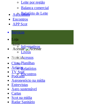
Leite por região
Balança comercial
Relatório de Leite
Agricultura
Encontros
APP Scot
Serviços
Loja
Loja
Informativos
Acessar
Livros
Notícias
Acessos
Planilhas
Clima
Artigos
Relatórios
TV Scot
Encontros
Podcasts
Agronegócio na mídia
Entrevistas
Agro sustentável
Cartas
Scot na mídia
Radar Sanitário