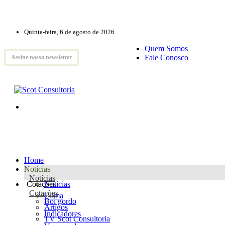
Quinta-feira, 6 de agosto de 2026
Quem Somos
Fale Conosco
Assine nossa newsletter
Home
Notícias
Notícias
Cotações
Notícias
Cotações
Clima
Boi gordo
Artigos
Indicadores
TV Scot Consultoria