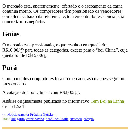
O mercado está, aparentemente, ofertado e o escoamento da carne
continua morno. Os compradores têm pressionado os vendedores
com ofertas abaixo da referência e, têm encontrado resistência para
concretizar os negócios.
Goiás
O mercado está pressionado, o que resultou em queda de
R$10,00/@ para todas as categorias, exceto para o “boi China”, cuja
queda foi de R$15,00/@.
Pará
Com parte dos compradores fora do mercado, as cotações seguiram
pressionadas.
A cotação do “boi China” caiu R$3,00/@.
Análise originalmente publicada no informativo
Tem Boi na Linha
de 11/12/24
<< Notícia Anterior
Próxima Notícia >>
Tags:
boi gordo
,
carne bovina
,
Scot Consultoria
,
mercado
,
cotação