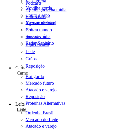
Vaca gorda
Podcasts
Novilha gorda
Agronegócio na mídia
Couro e sebo
Entrevistas
Mercado futuro
Agro sustentável
Cartas
Boi no mundo
Scot na mídia
Atacado
Radar Sanitário
Equivalentes
Leite
Grãos
Reposição
Carne
Carne
Boi gordo
Mercado futuro
Atacado e varejo
Reposição
Proteínas Alternativas
Leite
Leite
Ordenha Brasil
Mercado do Leite
Atacado e varejo