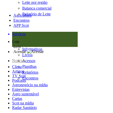
Leite por região
Balança comercial
Relatório de Leite
Agricultura
Encontros
APP Scot
Serviços
Loja
Loja
Informativos
Acessar
Livros
Notícias
Acessos
Planilhas
Clima
Artigos
Relatórios
TV Scot
Encontros
Podcasts
Agronegócio na mídia
Entrevistas
Agro sustentável
Cartas
Scot na mídia
Radar Sanitário