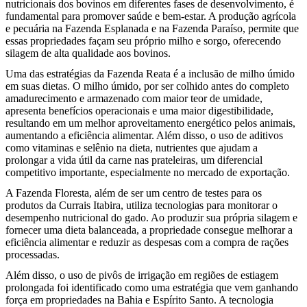
nutricionais dos bovinos em diferentes fases de desenvolvimento, é
fundamental para promover saúde e bem-estar. A produção agrícola
e pecuária na Fazenda Esplanada e na Fazenda Paraíso, permite que
essas propriedades façam seu próprio milho e sorgo, oferecendo
silagem de alta qualidade aos bovinos.
Uma das estratégias da Fazenda Reata é a inclusão de milho úmido
em suas dietas. O milho úmido, por ser colhido antes do completo
amadurecimento e armazenado com maior teor de umidade,
apresenta benefícios operacionais e uma maior digestibilidade,
resultando em um melhor aproveitamento energético pelos animais,
aumentando a eficiência alimentar. Além disso, o uso de aditivos
como vitaminas e selênio na dieta, nutrientes que ajudam a
prolongar a vida útil da carne nas prateleiras, um diferencial
competitivo importante, especialmente no mercado de exportação.
A Fazenda Floresta, além de ser um centro de testes para os
produtos da Currais Itabira, utiliza tecnologias para monitorar o
desempenho nutricional do gado. Ao produzir sua própria silagem e
fornecer uma dieta balanceada, a propriedade consegue melhorar a
eficiência alimentar e reduzir as despesas com a compra de rações
processadas.
Além disso, o uso de pivôs de irrigação em regiões de estiagem
prolongada foi identificado como uma estratégia que vem ganhando
força em propriedades na Bahia e Espírito Santo. A tecnologia