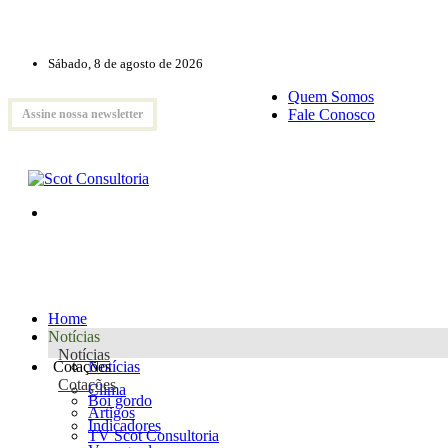
Sábado, 8 de agosto de 2026
Quem Somos
Fale Conosco
Assine nossa newsletter
Home
Notícias
Notícias
Cotações
Notícias
Cotações
Clima
Boi gordo
Artigos
Indicadores
TV Scot Consultoria