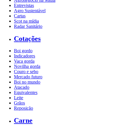
Agronegócio na Mídia
Entrevistas
Agro Sustentável
Cartas
Scot na mídia
Radar Sanitário
Cotações
Boi gordo
Indicadores
Vaca gorda
Novilha gorda
Couro e sebo
Mercado futuro
Boi no mundo
Atacado
Equivalentes
Leite
Grãos
Reposição
Carne