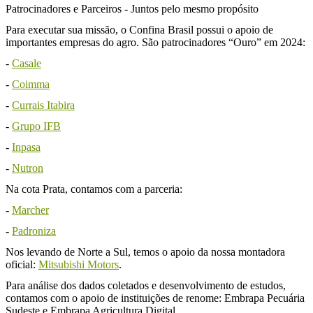
Patrocinadores e Parceiros - Juntos pelo mesmo propósito
Para executar sua missão, o Confina Brasil possui o apoio de
importantes empresas do agro. São patrocinadores “Ouro” em 2024:
-
Casale
-
Coimma
-
Currais Itabira
-
Grupo IFB
-
Inpasa
-
Nutron
Na cota Prata, contamos com a parceria:
-
Marcher
-
Padroniza
Nos levando de Norte a Sul, temos o apoio da nossa montadora
oficial:
Mitsubishi Motors
.
Para análise dos dados coletados e desenvolvimento de estudos,
contamos com o apoio de instituições de renome: Embrapa Pecuária
Sudeste e Embrapa Agricultura Digital.