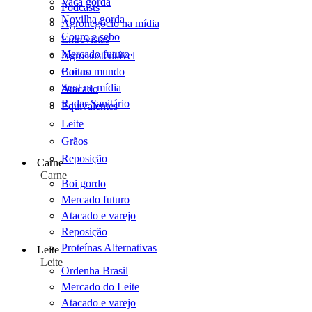
Vaca gorda
Podcasts
Novilha gorda
Agronegócio na mídia
Couro e sebo
Entrevistas
Mercado futuro
Agro sustentável
Cartas
Boi no mundo
Scot na mídia
Atacado
Radar Sanitário
Equivalentes
Leite
Grãos
Reposição
Carne
Carne
Boi gordo
Mercado futuro
Atacado e varejo
Reposição
Proteínas Alternativas
Leite
Leite
Ordenha Brasil
Mercado do Leite
Atacado e varejo