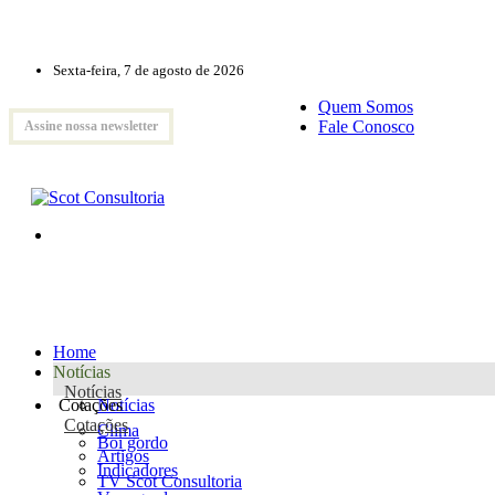
Sexta-feira, 7 de agosto de 2026
Quem Somos
Fale Conosco
Assine nossa newsletter
Home
Notícias
Notícias
Cotações
Notícias
Cotações
Clima
Boi gordo
Artigos
Indicadores
TV Scot Consultoria