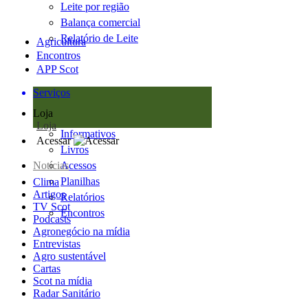
Leite por região
Balança comercial
Relatório de Leite
Agricultura
Encontros
APP Scot
Serviços
Loja
Loja
Informativos
Acessar
Livros
Notícias
Acessos
Planilhas
Clima
Artigos
Relatórios
TV Scot
Encontros
Podcasts
Agronegócio na mídia
Entrevistas
Agro sustentável
Cartas
Scot na mídia
Radar Sanitário