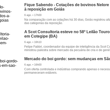
Fique Sabendo - Cotações de bovinos Nelore
à reposição em Goiás
6 ago. • 17h00
Na comparação com as cotações há 30 dias, Goiás registrou alt
das categorias da reposição.
A Scot Consultoria esteve no 58º Leilão Tour
em Cotegipe (BA)
6 ago. • 16h10
Felipe Fabbri, coordenador da equipe de inteligência da Scot Co
ministrou palestra sobre mercado da pecuária de cria e de genét
Mercado do boi gordo: sem mudanças em Sã
6 ago. • 16h00
Com oferta controlada e indústrias comprando apenas o necessá
permaneceram estáveis.