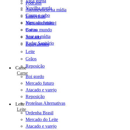
Vaca gorda
Podcasts
Novilha gorda
Agronegócio na mídia
Couro e sebo
Entrevistas
Mercado futuro
Agro sustentável
Cartas
Boi no mundo
Scot na mídia
Atacado
Radar Sanitário
Equivalentes
Leite
Grãos
Reposição
Carne
Carne
Boi gordo
Mercado futuro
Atacado e varejo
Reposição
Proteínas Alternativas
Leite
Leite
Ordenha Brasil
Mercado do Leite
Atacado e varejo