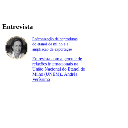
Entrevista
Padronização de coprodutos
do etanol de milho e a
ampliação da exportação
Entrevista com a gerente de
relações internacionais na
União Nacional do Etanol de
Milho (UNEM)., Andréa
Veríssimo