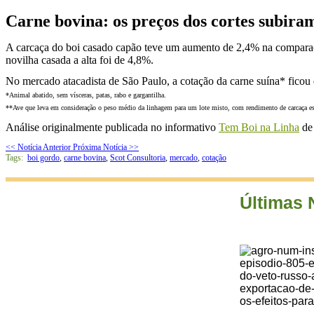
Carne bovina: os preços dos cortes subira
A carcaça do boi casado capão teve um aumento de 2,4% na comparaçã
novilha casada a alta foi de 4,8%.
No mercado atacadista de São Paulo, a cotação da carne suína* ficou 
*Animal abatido, sem vísceras, patas, rabo e gargantilha.
**Ave que leva em consideração o peso médio da linhagem para um lote misto, com rendimento de carcaça 
Análise originalmente publicada no informativo
Tem Boi na Linha
de 
<< Notícia Anterior
Próxima Notícia >>
Tags:
boi gordo
,
carne bovina
,
Scot Consultoria
,
mercado
,
cotação
Últimas 