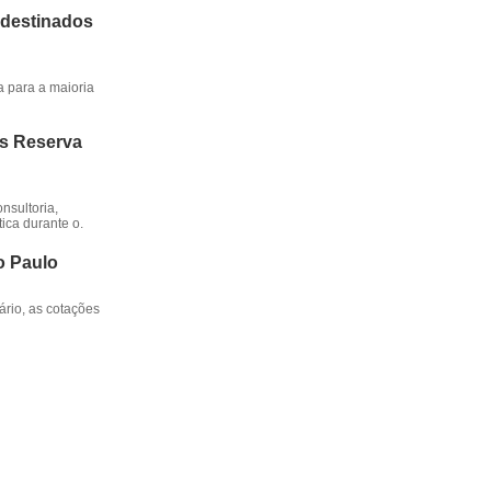
 destinados
a para a maioria
os Reserva
nsultoria,
ica durante o.
o Paulo
rio, as cotações