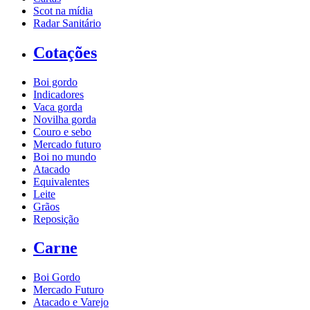
Scot na mídia
Radar Sanitário
Cotações
Boi gordo
Indicadores
Vaca gorda
Novilha gorda
Couro e sebo
Mercado futuro
Boi no mundo
Atacado
Equivalentes
Leite
Grãos
Reposição
Carne
Boi Gordo
Mercado Futuro
Atacado e Varejo