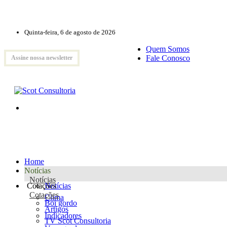
Quinta-feira, 6 de agosto de 2026
Quem Somos
Fale Conosco
Assine nossa newsletter
Home
Notícias
Notícias
Cotações
Notícias
Cotações
Clima
Boi gordo
Artigos
Indicadores
TV Scot Consultoria