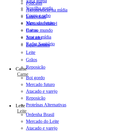
Vaca gorda
Podcasts
Novilha gorda
Agronegócio na mídia
Couro e sebo
Entrevistas
Mercado futuro
Agro sustentável
Cartas
Boi no mundo
Scot na mídia
Atacado
Radar Sanitário
Equivalentes
Leite
Grãos
Reposição
Carne
Carne
Boi gordo
Mercado futuro
Atacado e varejo
Reposição
Proteínas Alternativas
Leite
Leite
Ordenha Brasil
Mercado do Leite
Atacado e varejo