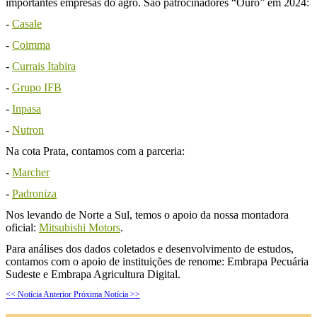
importantes empresas do agro. São patrocinadores “Ouro” em 2024:
-
Casale
-
Coimma
-
Currais Itabira
-
Grupo IFB
-
Inpasa
-
Nutron
Na cota Prata, contamos com a parceria:
-
Marcher
-
Padroniza
Nos levando de Norte a Sul, temos o apoio da nossa montadora
oficial:
Mitsubishi Motors
.
Para análises dos dados coletados e desenvolvimento de estudos,
contamos com o apoio de instituições de renome: Embrapa Pecuária
Sudeste e Embrapa Agricultura Digital.
<< Notícia Anterior
Próxima Notícia >>