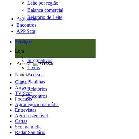
Leite por região
Balança comercial
Relatório de Leite
Agricultura
Encontros
APP Scot
Serviços
Loja
Loja
Informativos
Acessar
Livros
Notícias
Acessos
Planilhas
Clima
Artigos
Relatórios
TV Scot
Encontros
Podcasts
Agronegócio na mídia
Entrevistas
Agro sustentável
Cartas
Scot na mídia
Radar Sanitário