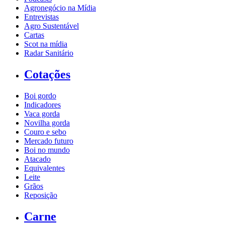
Agronegócio na Mídia
Entrevistas
Agro Sustentável
Cartas
Scot na mídia
Radar Sanitário
Cotações
Boi gordo
Indicadores
Vaca gorda
Novilha gorda
Couro e sebo
Mercado futuro
Boi no mundo
Atacado
Equivalentes
Leite
Grãos
Reposição
Carne