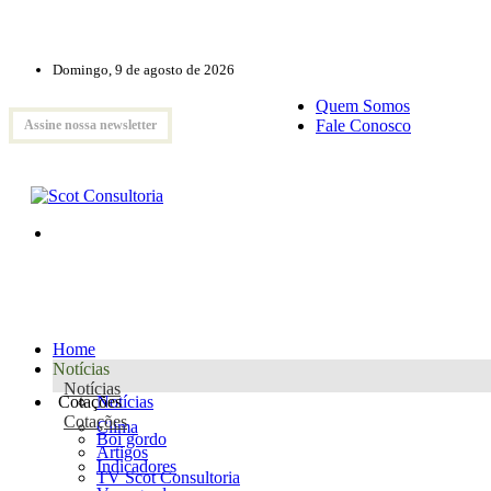
Domingo, 9 de agosto de 2026
Quem Somos
Fale Conosco
Assine nossa newsletter
Home
Notícias
Notícias
Cotações
Notícias
Cotações
Clima
Boi gordo
Artigos
Indicadores
TV Scot Consultoria