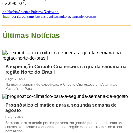
de 29/05/24.
<< Notícia Anterior
Próxima Notícia >>
Tags:
boi gordo
,
carne bovina
,
Scot Consultoria
,
mercado
,
cotação
Últimas Notícias
A expedição Circuito Cria encerra a quarta semana na
região Norte do Brasil
8 ago. • 16h00
Na quarta semana de expedição, o Circuito Cria esteve em Altamira e
Marabá, no Pará.
Prognóstico climático para a segunda semana de
agosto
8 ago. • 6h00
Semana será marcada por tempo seco em grande parte do país, com as
chuvas significativas concentradas na Região Sul e em trechos do litoral
nordestino.