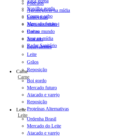
Vaca gorda
Podcasts
Novilha gorda
Agronegócio na mídia
Couro e sebo
Entrevistas
Mercado futuro
Agro sustentável
Cartas
Boi no mundo
Scot na mídia
Atacado
Radar Sanitário
Equivalentes
Leite
Grãos
Reposição
Carne
Carne
Boi gordo
Mercado futuro
Atacado e varejo
Reposição
Proteínas Alternativas
Leite
Leite
Ordenha Brasil
Mercado do Leite
Atacado e varejo