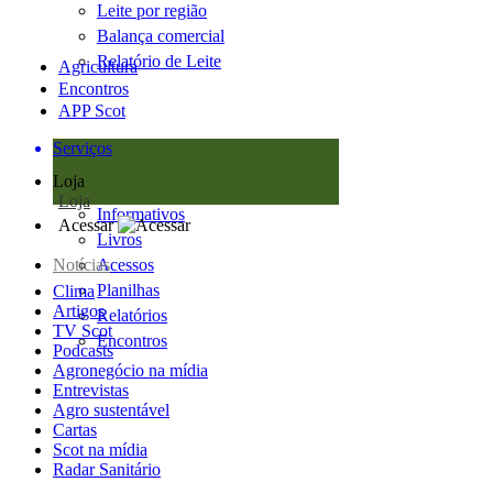
Leite por região
Balança comercial
Relatório de Leite
Agricultura
Encontros
APP Scot
Serviços
Loja
Loja
Informativos
Acessar
Livros
Notícias
Acessos
Planilhas
Clima
Artigos
Relatórios
TV Scot
Encontros
Podcasts
Agronegócio na mídia
Entrevistas
Agro sustentável
Cartas
Scot na mídia
Radar Sanitário