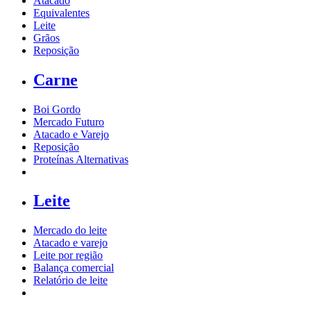
Atacado
Equivalentes
Leite
Grãos
Reposição
Carne
Boi Gordo
Mercado Futuro
Atacado e Varejo
Reposição
Proteínas Alternativas
Leite
Mercado do leite
Atacado e varejo
Leite por região
Balança comercial
Relatório de leite