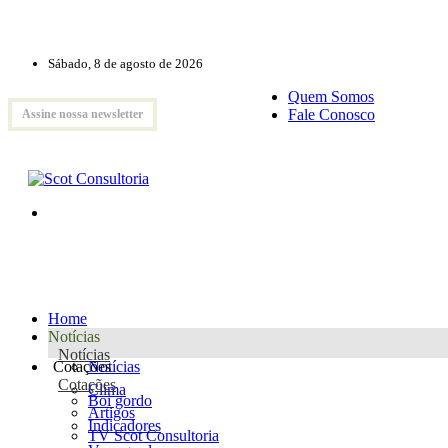
Sábado, 8 de agosto de 2026
Quem Somos
Fale Conosco
Assine nossa newsletter
Home
Notícias
Notícias
Cotações
Notícias
Cotações
Clima
Boi gordo
Artigos
Indicadores
TV Scot Consultoria