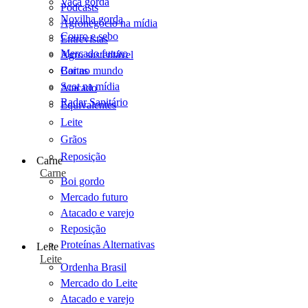
Vaca gorda
Podcasts
Novilha gorda
Agronegócio na mídia
Couro e sebo
Entrevistas
Mercado futuro
Agro sustentável
Cartas
Boi no mundo
Scot na mídia
Atacado
Radar Sanitário
Equivalentes
Leite
Grãos
Reposição
Carne
Carne
Boi gordo
Mercado futuro
Atacado e varejo
Reposição
Proteínas Alternativas
Leite
Leite
Ordenha Brasil
Mercado do Leite
Atacado e varejo