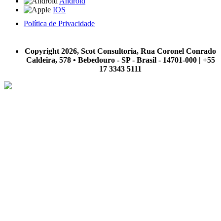
Android
IOS
Política de Privacidade
A Scot Consultoria não se responsabiliza por negócios realizados a partir das informações contidas em
nosso site.
Copyright 2026, Scot Consultoria, Rua Coronel Conrado
Caldeira, 578 • Bebedouro - SP - Brasil - 14701-000 | +55
17 3343 5111