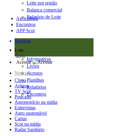
Leite por região
Balança comercial
Relatório de Leite
Agricultura
Encontros
APP Scot
Serviços
Loja
Loja
Informativos
Acessar
Livros
Notícias
Acessos
Planilhas
Clima
Artigos
Relatórios
TV Scot
Encontros
Podcasts
Agronegócio na mídia
Entrevistas
Agro sustentável
Cartas
Scot na mídia
Radar Sanitário