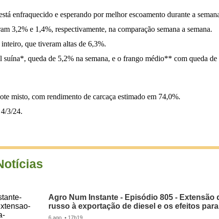
stá enfraquecido e esperando por melhor escoamento durante a semana 
ubiram 3,2% e 1,4%, respectivamente, na comparação semana a semana.
 inteiro, que tiveram altas de 6,3%.
al suína*, queda de 5,2% na semana, e o frango médio** com queda de -
ote misto, com rendimento de carcaça estimado em 74,0%.
4/3/24.
Notícias
Agro Num Instante - Episódio 805 - Extensão 
russo à exportação de diesel e os efeitos para
6 ago. • 17h19