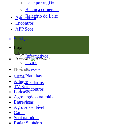
Leite por região
Balança comercial
Relatório de Leite
Agricultura
Encontros
APP Scot
Serviços
Loja
Loja
Informativos
Acessar
Livros
Notícias
Acessos
Planilhas
Clima
Artigos
Relatórios
TV Scot
Encontros
Podcasts
Agronegócio na mídia
Entrevistas
Agro sustentável
Cartas
Scot na mídia
Radar Sanitário