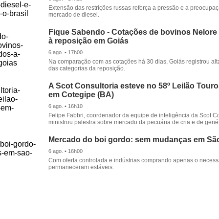
Extensão das restrições russas reforça a pressão e a preocupa
mercado de diesel.
Fique Sabendo - Cotações de bovinos Nelore
à reposição em Goiás
6 ago. • 17h00
Na comparação com as cotações há 30 dias, Goiás registrou alt
das categorias da reposição.
A Scot Consultoria esteve no 58º Leilão Tour
em Cotegipe (BA)
6 ago. • 16h10
Felipe Fabbri, coordenador da equipe de inteligência da Scot Co
ministrou palestra sobre mercado da pecuária de cria e de genét
Mercado do boi gordo: sem mudanças em Sã
6 ago. • 16h00
Com oferta controlada e indústrias comprando apenas o necessá
permaneceram estáveis.