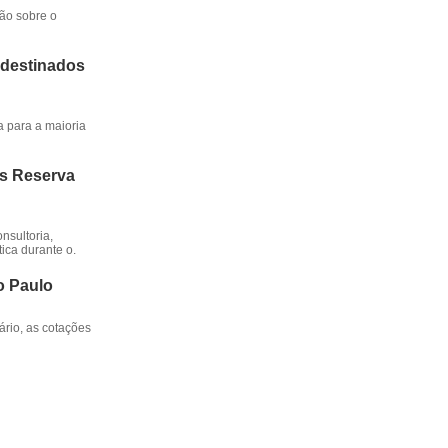
ção sobre o
 destinados
a para a maioria
os Reserva
nsultoria,
ica durante o.
o Paulo
rio, as cotações