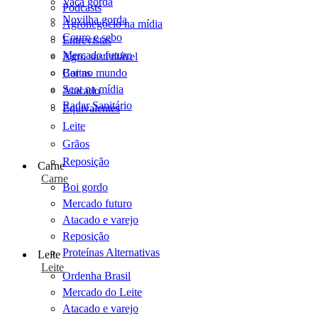
Vaca gorda
Podcasts
Novilha gorda
Agronegócio na mídia
Couro e sebo
Entrevistas
Mercado futuro
Agro sustentável
Cartas
Boi no mundo
Scot na mídia
Atacado
Radar Sanitário
Equivalentes
Leite
Grãos
Reposição
Carne
Carne
Boi gordo
Mercado futuro
Atacado e varejo
Reposição
Proteínas Alternativas
Leite
Leite
Ordenha Brasil
Mercado do Leite
Atacado e varejo