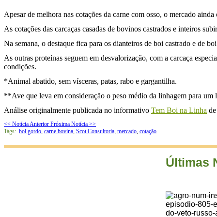
Apesar de melhora nas cotações da carne com osso, o mercado ainda e
As cotações das carcaças casadas de bovinos castrados e inteiros s
Na semana, o destaque fica para os dianteiros de boi castrado e de boi
As outras proteínas seguem em desvalorização, com a carcaça especi
condições.
*Animal abatido, sem vísceras, patas, rabo e gargantilha.
**Ave que leva em consideração o peso médio da linhagem para um l
Análise originalmente publicada no informativo
Tem Boi na Linha
de 
<< Notícia Anterior
Próxima Notícia >>
Tags:
boi gordo
,
carne bovina
,
Scot Consultoria
,
mercado
,
cotação
Últimas 