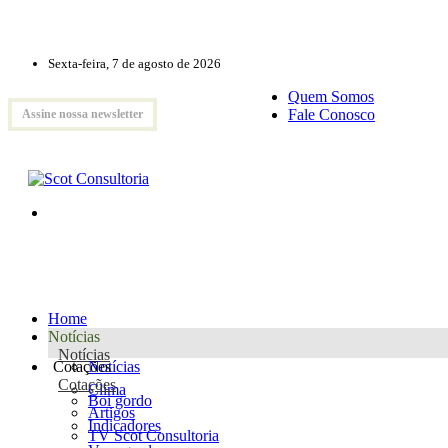
Sexta-feira, 7 de agosto de 2026
Quem Somos
Fale Conosco
Assine nossa newsletter
Home
Notícias
Notícias
Cotações
Notícias
Cotações
Clima
Boi gordo
Artigos
Indicadores
TV Scot Consultoria