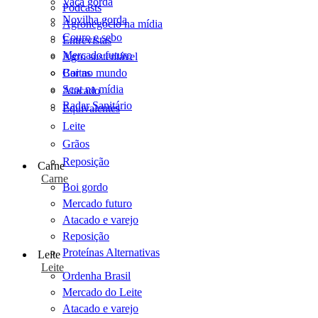
Vaca gorda
Podcasts
Novilha gorda
Agronegócio na mídia
Couro e sebo
Entrevistas
Mercado futuro
Agro sustentável
Cartas
Boi no mundo
Scot na mídia
Atacado
Radar Sanitário
Equivalentes
Leite
Grãos
Reposição
Carne
Carne
Boi gordo
Mercado futuro
Atacado e varejo
Reposição
Proteínas Alternativas
Leite
Leite
Ordenha Brasil
Mercado do Leite
Atacado e varejo