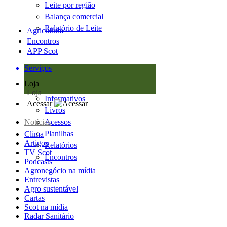
Leite por região
Balança comercial
Relatório de Leite
Agricultura
Encontros
APP Scot
Serviços
Loja
Loja
Informativos
Acessar
Livros
Notícias
Acessos
Planilhas
Clima
Artigos
Relatórios
TV Scot
Encontros
Podcasts
Agronegócio na mídia
Entrevistas
Agro sustentável
Cartas
Scot na mídia
Radar Sanitário