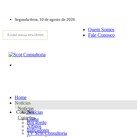
Segunda-feira, 10 de agosto de 2026
Quem Somos
Fale Conosco
Assine nossa newsletter
Home
Notícias
Notícias
Cotações
Notícias
Cotações
Clima
Boi gordo
Artigos
Indicadores
TV Scot Consultoria